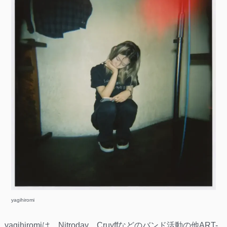
yagihiromi
yagihiromiは、Nitroday、Cruyffなどのバンド活動の他ART-