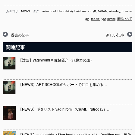
カテゴリ：
NEWS
タグ：
art-school
,
bloodthirsty butchers
,
cruyff
,
JAPAN
,
nitroday
,
number
girl
,
toddle
,
yagihiromi
,
田淵ひさ子
過去の記事
新しい記事
関連記事
【対談】yagihiromi × 佐藤優介（想像力の血）
【NEWS】ART-SCHOOLのサポートで注目を集める…
【NEWS】ギタリスト yagihiromi（Cruyff、Nitroday）…