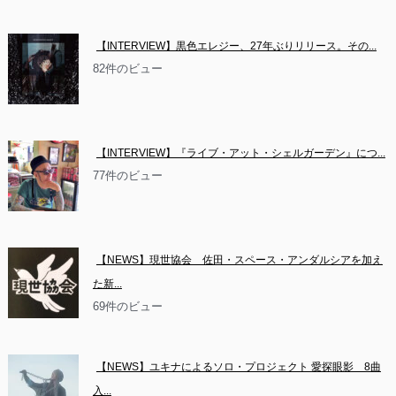
【INTERVIEW】黒色エレジー、27年ぶりリリース。その...
82件のビュー
【INTERVIEW】『ライブ・アット・シェルガーデン』につ...
77件のビュー
【NEWS】現世協会　佐田・スペース・アンダルシアを加え
た新...
69件のビュー
【NEWS】ユキナによるソロ・プロジェクト 愛探眼影　8曲
入...