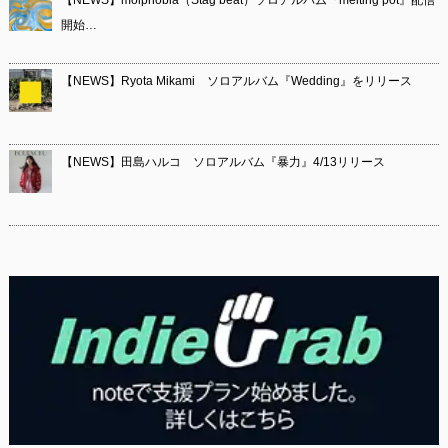
【NEWS】molphobia（Stag beat）ソロアルバム『melting pot』配信
開始…
【NEWS】Ryota Mikami ソロアルバム『Wedding』をリリース
【NEWS】田島ハルコ ソロアルバム『暴力』4/13リリース