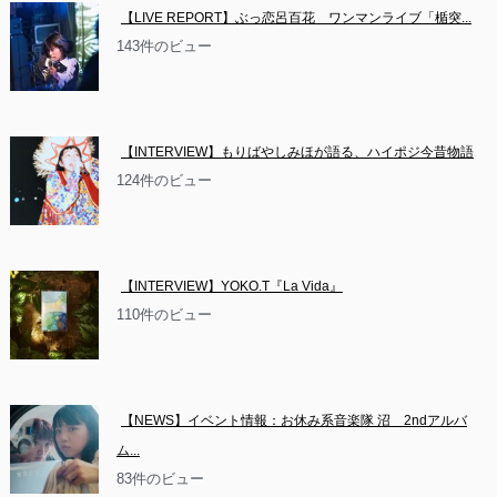
【LIVE REPORT】ぶっ恋呂百花　ワンマンライブ「楯突...
143件のビュー
【INTERVIEW】もりばやしみほが語る、ハイポジ今昔物語
124件のビュー
【INTERVIEW】YOKO.T『La Vida』
110件のビュー
【NEWS】イベント情報：お休み系音楽隊 沼　2ndアルバ
ム...
83件のビュー