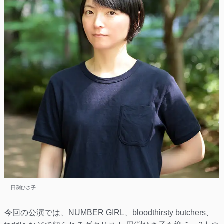
田渕ひさ子
今回の公演では、NUMBER GIRL、bloodthirsty butchers、