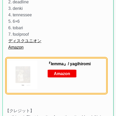
2. deadline
3. denki
4. tennessee
5. 6×6
6. tobari
7. foolproof
ディスクユニオン
Amazon
『lemma』/ yagihiromi
Amazon
【クレジット】