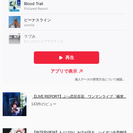
【LIVE REPORT】ぶっ恋呂百花　ワンマンライブ「楯突...
143件のビュー
【INTERVIEW】もりばやしみほが語る、ハイポジ今昔物語