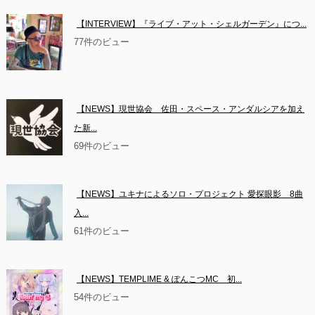
【INTERVIEW】『ライブ・アット・シェルガーデン』につ...
77件のビュー
【NEWS】現世協会　佐田・スペース・アンダルシアを加え
た新...
69件のビュー
【NEWS】ユキナによるソロ・プロジェクト 愛探眼影　8曲
入...
61件のビュー
【NEWS】TEMPLIME & ぽんこつMC　初...
54件のビュー