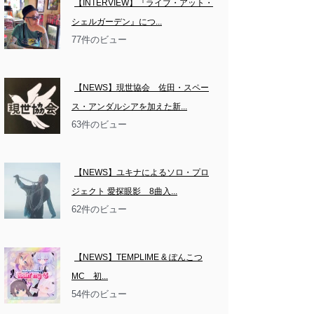
【INTERVIEW】『ライブ・アット・
シェルガーデン』につ...
77件のビュー
【NEWS】現世協会　佐田・スペー
ス・アンダルシアを加えた新...
63件のビュー
【NEWS】ユキナによるソロ・プロ
ジェクト 愛探眼影　8曲入...
62件のビュー
【NEWS】TEMPLIME & ぽんこつ
MC　初...
54件のビュー