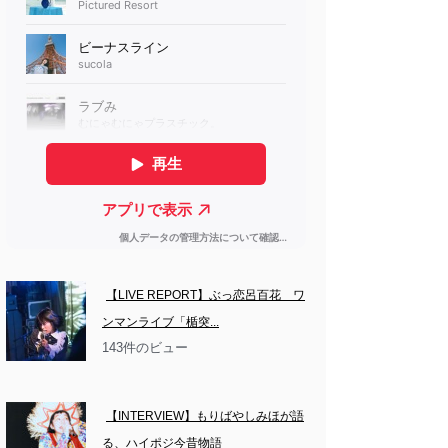
【LIVE REPORT】ぶっ恋呂百花　ワ
ンマンライブ「楯突...
143件のビュー
【INTERVIEW】もりばやしみほが語
る、ハイポジ今昔物語