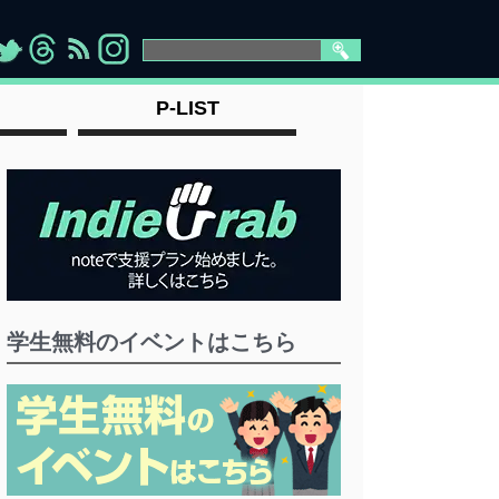
>
">
">
" >
P-LIST
学生無料のイベントはこちら