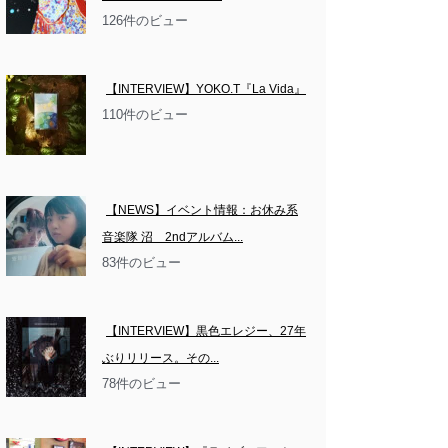
126件のビュー
【INTERVIEW】YOKO.T『La Vida』
110件のビュー
【NEWS】イベント情報：お休み系
音楽隊 沼　2ndアルバム...
83件のビュー
【INTERVIEW】黒色エレジー、27年
ぶりリリース。その...
78件のビュー