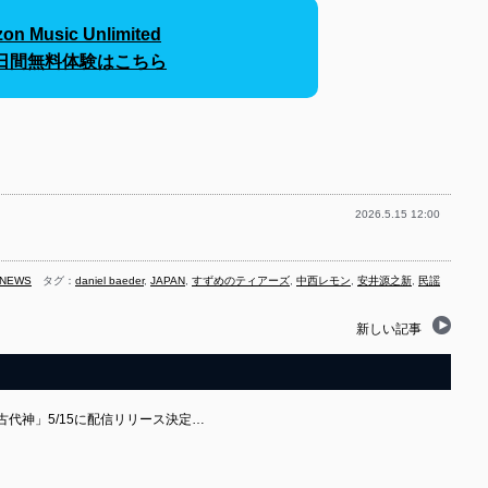
on Music Unlimited
30日間無料体験はこちら
2026.5.15 12:00
NEWS
タグ：
daniel baeder
,
JAPAN
,
すずめのティアーズ
,
中西レモン
,
安井源之新
,
民謡
新しい記事
古代神」5/15に配信リリース決定…