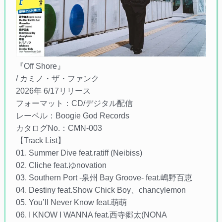
『Off Shore』
/ カミノ・ザ・ファンク
2026年 6/17リリース
フォーマット：CD/デジタル配信
レーベル：Boogie God Records
カタログNo.：CMN-003
【Track List】
01. Summer Dive feat.ratiff (Neibiss)
02. Cliche feat.ゆnovation
03. Southern Port -泉州 Bay Groove- feat.嶋野百恵
04. Destiny feat.Show Chick Boy、chancylemon
05. You’ll Never Know feat.萌萌
06. I KNOW I WANNA feat.西寺郷太(NONA