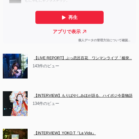
【LIVE REPORT】ぶっ恋呂百花　ワンマンライブ「楯突...
143件のビュー
【INTERVIEW】もりばやしみほが語る、ハイポジ今昔物語
134件のビュー
【INTERVIEW】YOKO.T『La Vida』