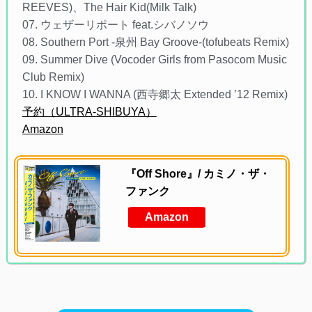
REEVES)、The Hair Kid(Milk Talk)
07. ウェザーリポート feat.シバノソウ
08. Southern Port -泉州 Bay Groove-(tofubeats Remix)
09. Summer Dive (Vocoder Girls from Pasocom Music
Club Remix)
10. I KNOW I WANNA (西寺郷太 Extended ’12 Remix)
予約（ULTRA-SHIBUYA）
Amazon
『Off Shore』/ カミノ・ザ・
ファンク
Amazon