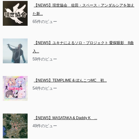
【NEWS】現世協会　佐田・スペース・アンダルシアを加え
た新...
65件のビュー
【NEWS】ユキナによるソロ・プロジェクト 愛探眼影　8曲
入...
59件のビュー
【NEWS】TEMPLIME & ぽんこつMC　初...
54件のビュー
【NEWS】MASATAKA & Daddy K　...
49件のビュー