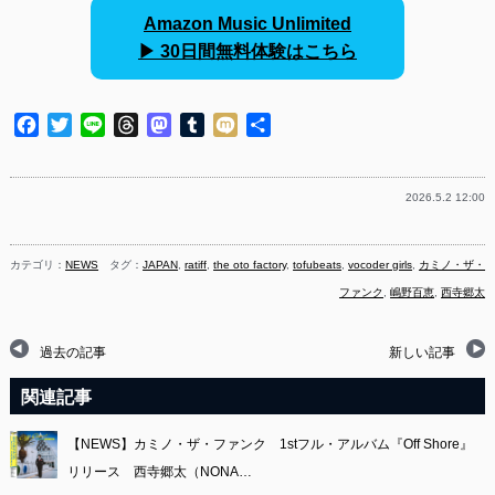
Amazon Music Unlimited
▶︎ 30日間無料体験はこちら
Facebook
Twitter
Line
Threads
Mastodon
Tumblr
Mixi
共
有
2026.5.2 12:00
カテゴリ：
NEWS
タグ：
JAPAN
,
ratiff
,
the oto factory
,
tofubeats
,
vocoder girls
,
カミノ・ザ・
ファンク
,
嶋野百恵
,
西寺郷太
過去の記事
新しい記事
関連記事
【NEWS】カミノ・ザ・ファンク 1stフル・アルバム『Off Shore』
リリース 西寺郷太（NONA…