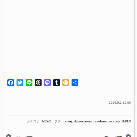
Facebook
Twitter
Line
Threads
Mastodon
Tumblr
Mixi
共
有
2026.5.1 19:00
カテゴリ：
NEWS
タグ：
crzkny
,
dj noonkoon
,
goodweather crew
,
JAPAN