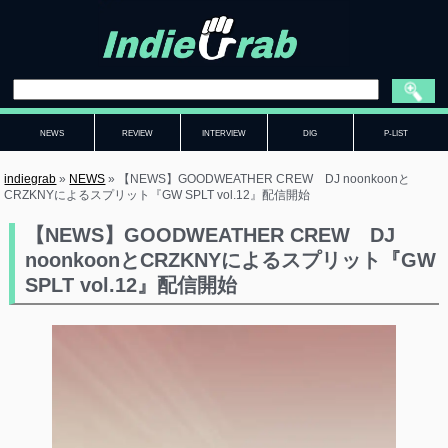
NEWS
REVIEW
INTERVIEW
DIG
P-LIST
indiegrab
»
NEWS
»
【NEWS】GOODWEATHER CREW DJ noonkoonと
CRZKNYによるスプリット『GW SPLT vol.12』配信開始
【NEWS】GOODWEATHER CREW DJ
noonkoonとCRZKNYによるスプリット『GW
SPLT vol.12』配信開始