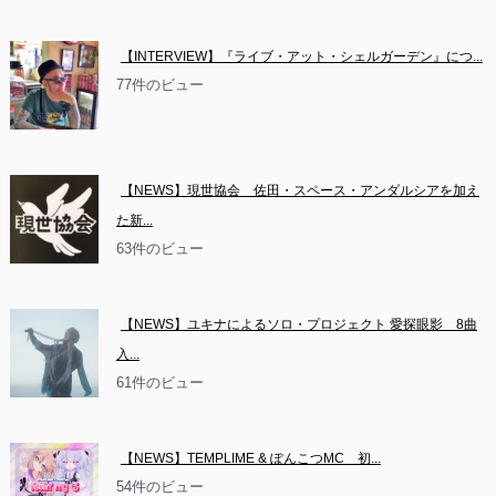
【INTERVIEW】『ライブ・アット・シェルガーデン』につ...
77件のビュー
【NEWS】現世協会　佐田・スペース・アンダルシアを加え
た新...
63件のビュー
【NEWS】ユキナによるソロ・プロジェクト 愛探眼影　8曲
入...
61件のビュー
【NEWS】TEMPLIME & ぽんこつMC　初...
54件のビュー