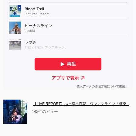
【LIVE REPORT】ぶっ恋呂百花　ワンマンライブ「楯突...
143件のビュー