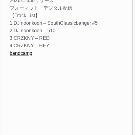
2026年4/30リリース
フォーマット：デジタル配信
【Track List】
1.DJ noonkoon – SouthClassicbanger #5
2.DJ noonkoon – 510
3.CRZKNY – RED
4.CRZKNY – HEY!
bandcamp