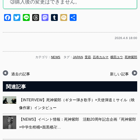
③購入後の変更はできません。
Facebook
Twitter
Line
Threads
Mastodon
Tumblr
Mixi
共
有
2026.4.6 18:00
カテゴリ：
NEWS
タグ：
JAPAN
,
受容
,
呂布カルマ
,
横田ユウ
,
死神紫郎
過去の記事
新しい記事
関連記事
【INTERVEW】死神紫郎（ギター弾き歌手）×天使弾道ミサイル（映
像作家）インタビュー
【NEWS】イベント情報：死神紫郎 活動20周年記念企画『死神紫郎
×中学生棺桶×面黒楼卍…