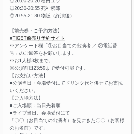
◎20:00-20:20 横田ユウ
◎20:30-20:55 死神紫郎
◎20:55-21:30 物販（終演後）
【前売券・ご予約方法】
■
TIGET前売り予約サイト
※アンケート欄「①お目当ての出演者 ／ ②電話番
号」のご回答をお願いします。
※お1人様3枚まで。
※公演前日23:59まで受付可能です。
【お支払い方法】
■公演当日・会場受付にてドリンク代と併せてお支払
いください。
【ご入場方法】
■ご入場順：当日先着順
■ライブ当日、会場受付にて
「〇〇（お目当ての出演者）を見にきた〇〇（お客様
のお名前）です」