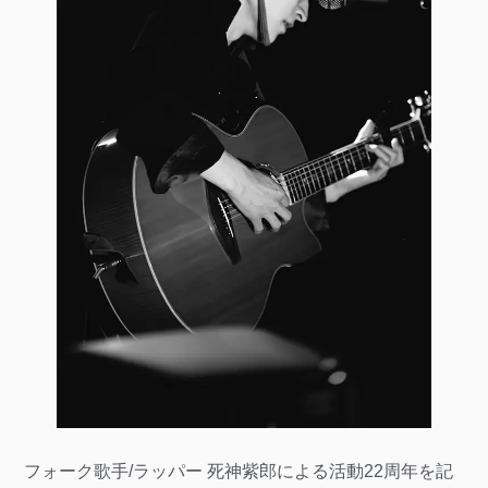
フォーク歌手/ラッパー 死神紫郎による活動22周年を記