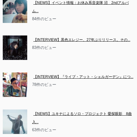
【NEWS】イベント情報：お休み系音楽隊 沼　2ndアルバ
ム...
84件のビュー
【INTERVIEW】黒色エレジー、27年ぶりリリース。その...
83件のビュー
【INTERVIEW】『ライブ・アット・シェルガーデン』につ...
78件のビュー
【NEWS】ユキナによるソロ・プロジェクト 愛探眼影　8曲
入...
63件のビュー