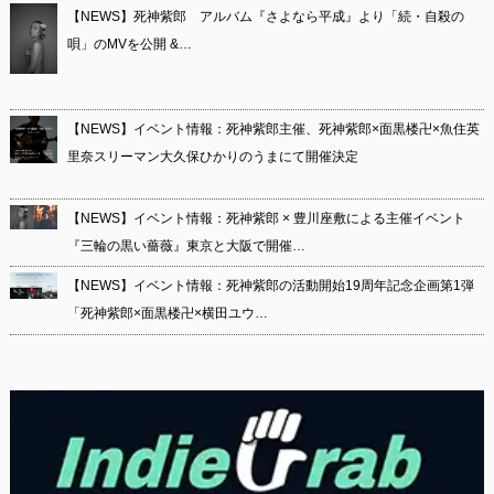
【NEWS】死神紫郎 アルバム『さよなら平成』より「続・自殺の
唄」のMVを公開 &…
【NEWS】イベント情報：死神紫郎主催、死神紫郎×面黒楼卍×魚住英
里奈スリーマン大久保ひかりのうまにて開催決定
【NEWS】イベント情報：死神紫郎 × 豊川座敷による主催イベント
『三輪の黒い薔薇』東京と大阪で開催…
【NEWS】イベント情報：死神紫郎の活動開始19周年記念企画第1弾
「死神紫郎×面黒楼卍×横田ユウ…