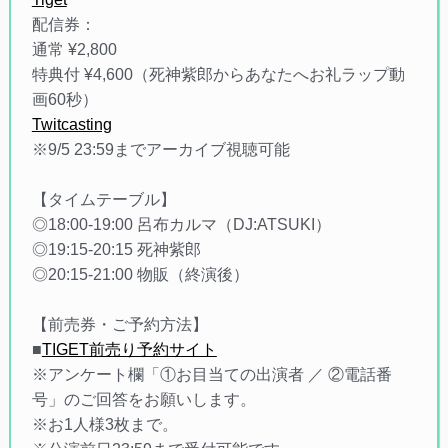
配信券：
通常 ¥2,800
特典付 ¥4,600（死神紫郎からあなたへお礼ラップ動
画60秒）
Twitcasting
※9/5 23:59までアーカイブ視聴可能
【タイムテーブル】
◎18:00-19:00 呂布カルマ（DJ:ATSUKI）
◎19:15-20:15 死神紫郎
◎20:15-21:00 物販（終演後）
【前売券・ご予約方法】
■
TIGET前売り予約サイト
※アンケート欄「①お目当ての出演者 ／ ②電話番
号」のご回答をお願いします。
※お1人様3枚まで。