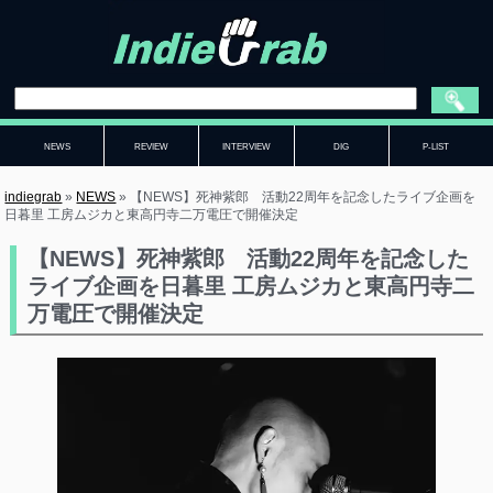
NEWS
REVIEW
INTERVIEW
DIG
P-LIST
indiegrab
»
NEWS
»
【NEWS】死神紫郎 活動22周年を記念したライブ企画を
日暮里 工房ムジカと東高円寺二万電圧で開催決定
【NEWS】死神紫郎 活動22周年を記念した
ライブ企画を日暮里 工房ムジカと東高円寺二
万電圧で開催決定