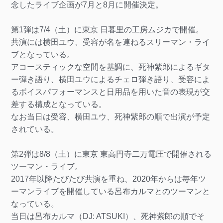
念したライブ企画が7月と8月に開催決定。
第1弾は7/4（土）に東京 日暮里の工房ムジカで開催。
共演には横田ユウ、受容が名を連ねるスリーマン・ライ
ブとなっている。
アコースティックな空間を基調に、死神紫郎によるギタ
ー弾き語り、横田ユウによるチェロ弾き語り、受容によ
るボイスパフォーマンスと日用品を用いた音の表現が交
差する構成となっている。
なお当日は受容、横田ユウ、死神紫郎の順で出演が予定
されている。
第2弾は8/8（土）に東京 東高円寺二万電圧で開催される
ツーマン・ライブ。
2017年以降たびたび共演を重ね、2020年からは毎年ツ
ーマンライブを開催している呂布カルマとのツーマンと
なっている。
当日は呂布カルマ（DJ: ATSUKI）、死神紫郎の順でそ