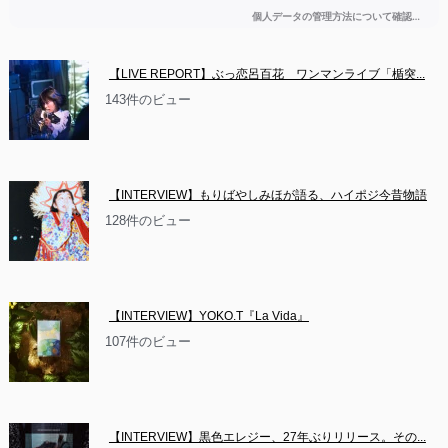
【LIVE REPORT】ぶっ恋呂百花　ワンマンライブ「楯突...
143件のビュー
【INTERVIEW】もりばやしみほが語る、ハイポジ今昔物語
128件のビュー
【INTERVIEW】YOKO.T『La Vida』
107件のビュー
【INTERVIEW】黒色エレジー、27年ぶりリリース。その...