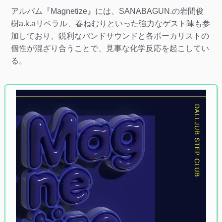
アルバム『Magnetize』には、SANABAGUN.の岩間俊
樹a.k.aリベラル、春ねむりといった強力なゲスト陣も参
加しており、鋭利なバンドサウンドと各ボーカリストの
個性が混ざり合うことで、見事な化学反応を起こしてい
る。