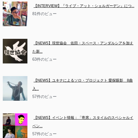
【INTERVIEW】『ライブ・アット・シェルガーデン』につ...
81件のビュー
【NEWS】現世協会　佐田・スペース・アンダルシアを加え
た新...
63件のビュー
【NEWS】ユキナによるソロ・プロジェクト 愛探眼影　8曲
入...
57件のビュー
【NEWS】イベント情報：「寄席」スタイルのスペシャルイ
ベン...
57件のビュー