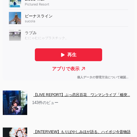
【LIVE REPORT】ぶっ恋呂百花　ワンマンライブ「楯突...
143件のビュー
【INTERVIEW】もりばやしみほが語る、ハイポジ今昔物語