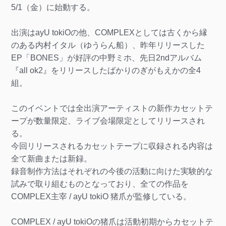
5/1（金）に始動する。
出演はayU tokiOの他、COMPLEXとしては古くから縁
のある内村イタル（ゆうらん船）、昨年リリースした
EP「BONES」が好評の中野ミホ、先日2ndアルバム
『all ok2』をリリースしたばかりのぎがもえかの全4
組。
このイベントでは全出演アーティストの新作カセットテ
ープが数量限定、ライブ会場限定としてリリースされ
る。
今回リリースされるカセットテープに収録される内容は
全て新曲または新録。
録音制作方法はそれぞれの今後の活動に向けた実験的な
試みで取り組むものとなっており、全ての作品を
COMPLEX主宰 / ayU tokiO 猪爪が監修している。
COMPLEX / ayU tokiOの猪爪は活動初期からカセットテ