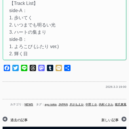
【Track List】
side-A：
1. 歩いてく
2. いつまでも明るい光
3. ハートの集まり
side-B：
1. よろこび (ふたり ver.)
2. 輝く目
Facebook
Twitter
Line
Threads
Mastodon
Tumblr
Mixi
共
有
2026.3.3 19:00
カテゴリ：
NEWS
タグ：
ayu tokio
,
JAPAN
,
ぎがもえか
,
中野ミホ
,
内村イタル
,
猪爪東風
過去の記事
新しい記事