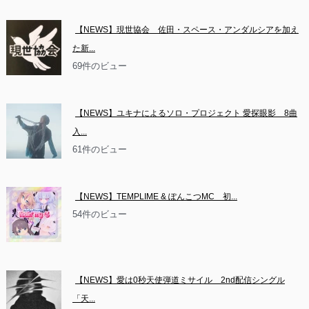
【NEWS】現世協会　佐田・スペース・アンダルシアを加え
た新...
69件のビュー
【NEWS】ユキナによるソロ・プロジェクト 愛探眼影　8曲
入...
61件のビュー
【NEWS】TEMPLIME & ぽんこつMC　初...
54件のビュー
【NEWS】愛は0秒天使弾道ミサイル　2nd配信シングル
「天...