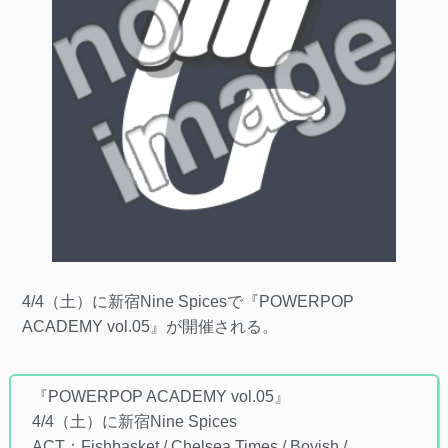
4/4（土）に新宿Nine Spicesで『POWERPOP
ACADEMY vol.05』が開催される。
『POWERPOP ACADEMY vol.05』
4/4（土）に新宿Nine Spices
ACT：Fishbasket / Chelsea Times / Boyish /