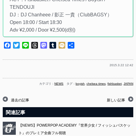
TENDOUJI
DJ：DJ Chanheee / 影正 一貴（ClubBAGSY）
Open 18:00 / Start 18:30
Adv ¥2,000 / Door ¥2,500(d別)
Facebook
Twitter
Line
Threads
Mastodon
Tumblr
Mixi
共
有
2015.3.22 12:42
カテゴリ：
NEWS
タグ：
boyish
,
chelsea times
,
fishbasket
,
JAPAN
過去の記事
新しい記事
関連記事
【NEWS】POWERPOP ACADEMY『世界少女 / フィッシュバスケッ
ト』のプレミア全曲フル視聴