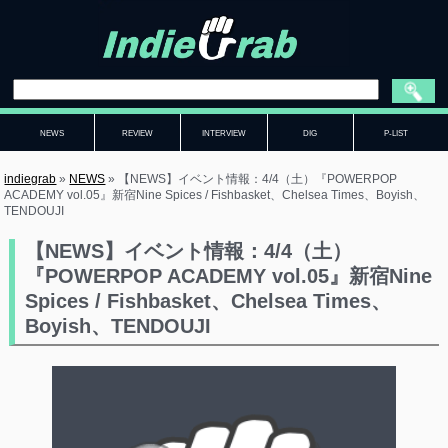
NEWS
REVIEW
INTERVIEW
DIG
P-LIST
indiegrab
»
NEWS
»
【NEWS】イベント情報：4/4（土）『POWERPOP
ACADEMY vol.05』新宿Nine Spices / Fishbasket、Chelsea Times、Boyish、
TENDOUJI
【NEWS】イベント情報：4/4（土）
『POWERPOP ACADEMY vol.05』新宿Nine
Spices / Fishbasket、Chelsea Times、
Boyish、TENDOUJI