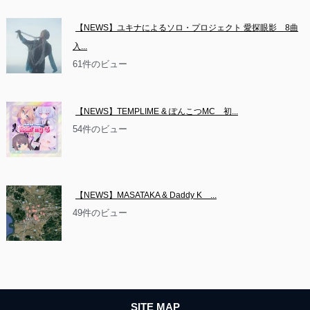
【NEWS】ユキナによるソロ・プロジェクト 愛探眼影　8曲
入...
61件のビュー
【NEWS】TEMPLIME & ぽんこつMC　初...
54件のビュー
【NEWS】MASATAKA & Daddy K　...
49件のビュー
SITE MAP