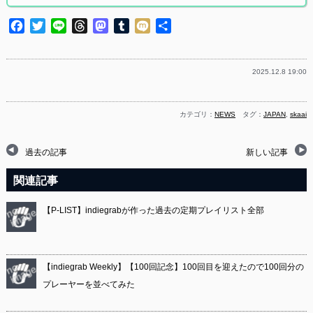
Facebook
Twitter
Line
Threads
Mastodon
Tumblr
Mixi
共
有
2025.12.8 19:00
カテゴリ：
NEWS
タグ：
JAPAN
,
skaai
過去の記事
新しい記事
関連記事
【P-LIST】indiegrabが作った過去の定期プレイリスト全部
【indiegrab Weekly】【100回記念】100回目を迎えたので100回分の
プレーヤーを並べてみた