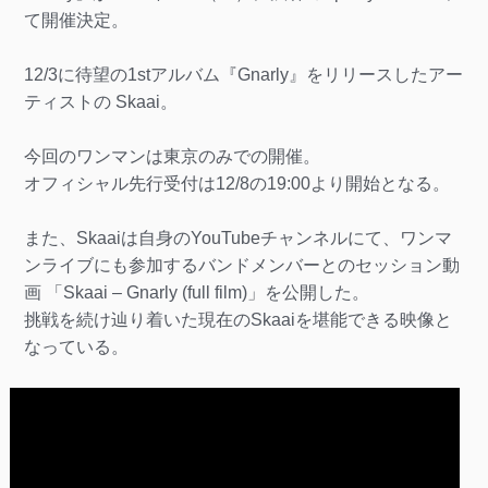
て開催決定。
12/3に待望の1stアルバム『Gnarly』をリリースしたアー
ティストの Skaai。
今回のワンマンは東京のみでの開催。
オフィシャル先行受付は12/8の19:00より開始となる。
また、Skaaiは自身のYouTubeチャンネルにて、ワンマ
ンライブにも参加するバンドメンバーとのセッション動
画 「Skaai – Gnarly (full film)」を公開した。
挑戦を続け辿り着いた現在のSkaaiを堪能できる映像と
なっている。