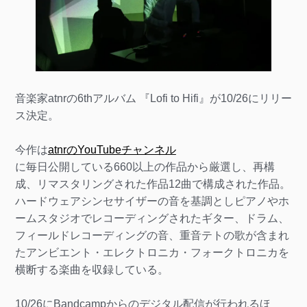
音楽家atnrの6thアルバム 『Lofi to Hifi』が10/26にリリー
ス決定。
今作は
atnrのYouTubeチャンネル
に毎日公開している660以上の作品から厳選し、再構
成、リマスタリングされた作品12曲で構成された作品。
ハードウェアシンセサイザーの音を基調としピアノやホ
ームスタジオでレコーディングされたギター、ドラム、
フィールドレコーディングの音、重音テトの歌が含まれ
たアンビエント・エレクトロニカ・フォークトロニカを
横断する楽曲を収録している。
10/26にBandcampからのデジタル配信が行われるほ