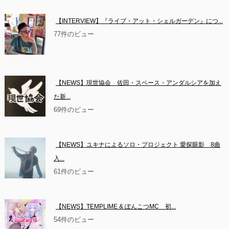
【INTERVIEW】『ライブ・アット・シェルガーデン』につ...
77件のビュー
【NEWS】現世協会　佐田・スペース・アンダルシアを加え
た新...
69件のビュー
【NEWS】ユキナによるソロ・プロジェクト 愛探眼影　8曲
入...
61件のビュー
【NEWS】TEMPLIME & ぽんこつMC　初...
54件のビュー