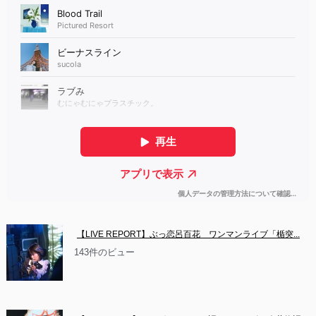
【LIVE REPORT】ぶっ恋呂百花　ワンマンライブ「楯突...
143件のビュー