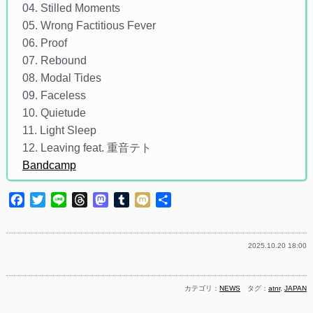
04. Stilled Moments
05. Wrong Factitious Fever
06. Proof
07. Rebound
08. Modal Tides
09. Faceless
10. Quietude
11. Light Sleep
12. Leaving feat. 重音テト
Bandcamp
Facebook
Twitter
Line
Threads
Mastodon
Tumblr
Mixi
共
有
2025.10.20 18:00
カテゴリ：
NEWS
タグ：
atnr
,
JAPAN