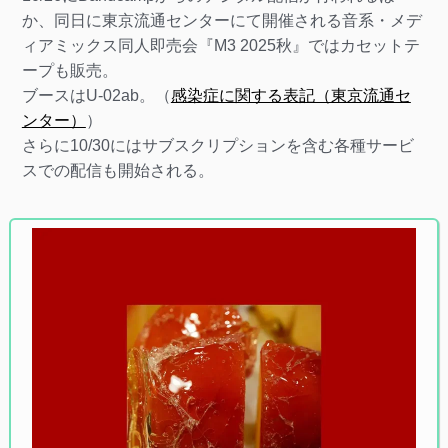
か、同日に東京流通センターにて開催される音系・メデ
ィアミックス同人即売会『M3 2025秋』ではカセットテ
ープも販売。
ブースはU-02ab。（
感染症に関する表記（東京流通セ
ンター）
）
さらに10/30にはサブスクリプションを含む各種サービ
スでの配信も開始される。