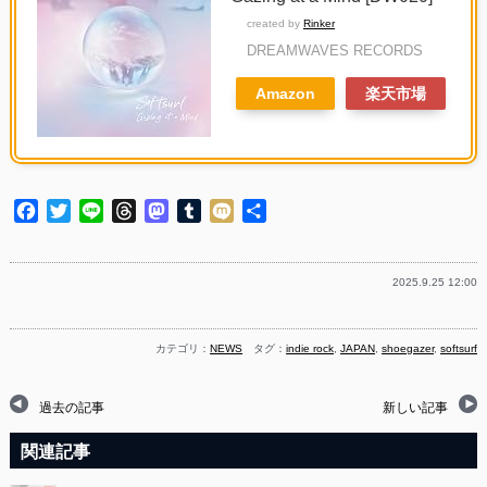
created by
Rinker
DREAMWAVES RECORDS
Amazon
楽天市場
Facebook
Twitter
Line
Threads
Mastodon
Tumblr
Mixi
共
有
2025.9.25 12:00
カテゴリ：
NEWS
タグ：
indie rock
,
JAPAN
,
shoegazer
,
softsurf
過去の記事
新しい記事
関連記事