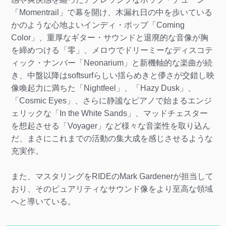
「Momentrail」で幕を開け、木漏れ日の中を歩いている
かのような心地よいインディ・ポップ「Coming
Color」、重厚なギター・サウンドと退廃的な音像が胸
を締めつける「零」、メロウでドリーミーなディスコテ
ィック・ナンバー「Neonarium」と新機軸的な楽曲が続
き、中盤以降はsoftsurfらしい揺らめきと儚さが交錯し映
像喚起力に満ちた「Nightfeel」、「Hazy Dusk」、
「Cosmic Eyes」、さらに静謐なピアノで始まるエンジ
ェリックな「In the White Sands」、マッドチェスター
を想起させる「Voyager」など様々な音楽性を取り込ん
だ、まさにこれまでの活動の集大成を感じさせるような
充実作。
また、マスタリングをRIDEのMark Gardenerが担当して
おり、そのピュアリティなサウンド像をより至高な領域
へと導いている。