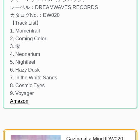
レーベル：DREAMWAVES RECORDS
カタログNo.：DW020
【Track List】
1. Momentrail
2. Coming Color
3. 零
4. Neonarium
5. Nightfeel
6. Hazy Dusk
7. In the White Sands
8. Cosmic Eyes
9. Voyager
Amazon
Gazing at a Mind [DW020]