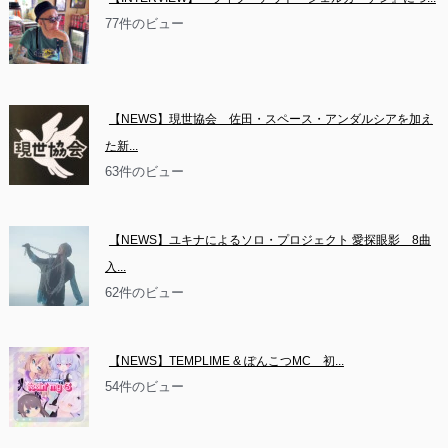
77件のビュー
【NEWS】現世協会　佐田・スペース・アンダルシアを加え
た新...
63件のビュー
【NEWS】ユキナによるソロ・プロジェクト 愛探眼影　8曲
入...
62件のビュー
【NEWS】TEMPLIME & ぽんこつMC　初...
54件のビュー