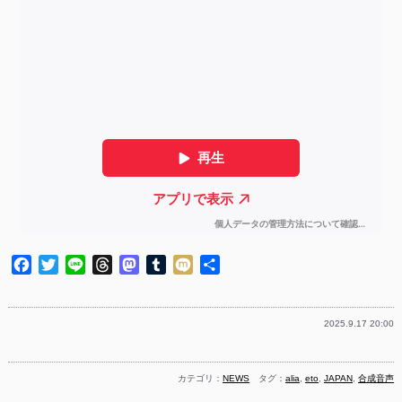
Facebook
Twitter
Line
Threads
Mastodon
Tumblr
Mixi
共
有
2025.9.17 20:00
カテゴリ：
NEWS
タグ：
alia
,
eto
,
JAPAN
,
合成音声