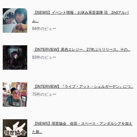
【NEWS】イベント情報：お休み系音楽隊 沼　2ndアルバ
ム...
84件のビュー
【INTERVIEW】黒色エレジー、27年ぶりリリース。その...
83件のビュー
【INTERVIEW】『ライブ・アット・シェルガーデン』につ...
75件のビュー
【NEWS】現世協会　佐田・スペース・アンダルシアを加え
た新...