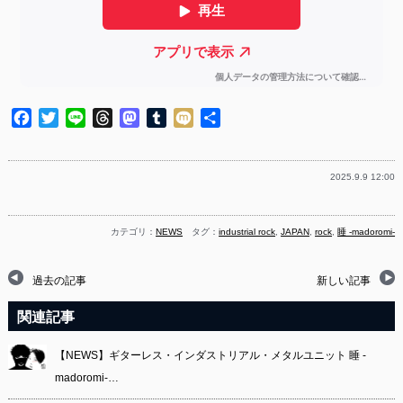
Facebook
Twitter
Line
Threads
Mastodon
Tumblr
Mixi
共
有
2025.9.9 12:00
カテゴリ：
NEWS
タグ：
industrial rock
,
JAPAN
,
rock
,
睡 -madoromi-
過去の記事
新しい記事
関連記事
【NEWS】ギターレス・インダストリアル・メタルユニット 睡 -
madoromi-…