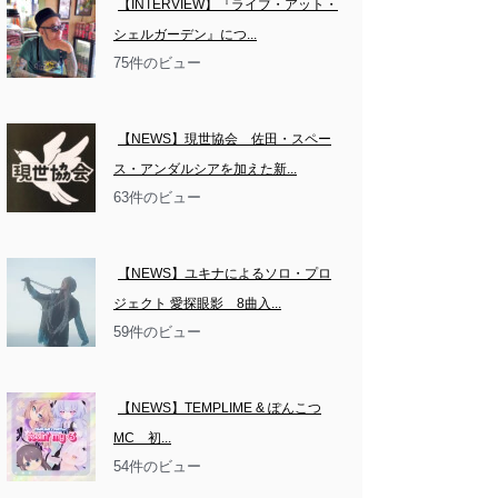
【INTERVIEW】『ライブ・アット・
シェルガーデン』につ...
75件のビュー
【NEWS】現世協会　佐田・スペー
ス・アンダルシアを加えた新...
63件のビュー
【NEWS】ユキナによるソロ・プロ
ジェクト 愛探眼影　8曲入...
59件のビュー
【NEWS】TEMPLIME & ぽんこつ
MC　初...
54件のビュー