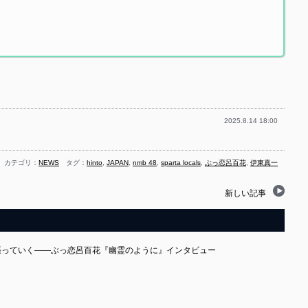
2025.8.14 18:00
カテゴリ：
NEWS
タグ：
hinto
,
JAPAN
,
nmb 48
,
sparta locals
,
ぶっ恋呂百花
,
伊東真一
新しい記事
で胸張っていく――ぶっ恋呂百花『幽霊のように』インタビュー