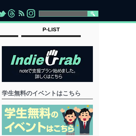
>
">
">
" >
P-LIST
学生無料のイベントはこちら