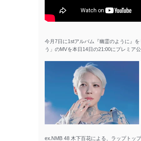
今月7日に1stアルバム『幽霊のように』
う」のMVを本日14日の21:00にプレミア
ex.NMB 48 木下百花による、ラップ