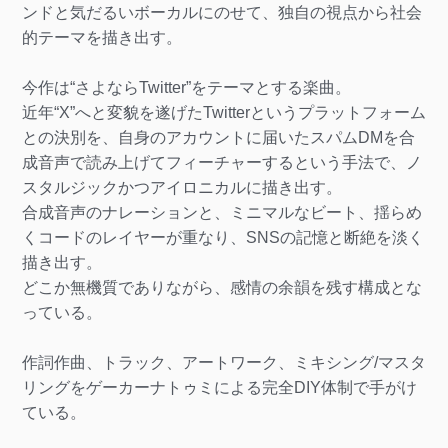
ンドと気だるいボーカルにのせて、独自の視点から社会
的テーマを描き出す。
今作は“さよならTwitter”をテーマとする楽曲。
近年“X”へと変貌を遂げたTwitterというプラットフォーム
との決別を、自身のアカウントに届いたスパムDMを合
成音声で読み上げてフィーチャーするという手法で、ノ
スタルジックかつアイロニカルに描き出す。
合成音声のナレーションと、ミニマルなビート、揺らめ
くコードのレイヤーが重なり、SNSの記憶と断絶を淡く
描き出す。
どこか無機質でありながら、感情の余韻を残す構成とな
っている。
作詞作曲、トラック、アートワーク、ミキシング/マスタ
リングをゲーカーナトゥミによる完全DIY体制で手がけ
ている。