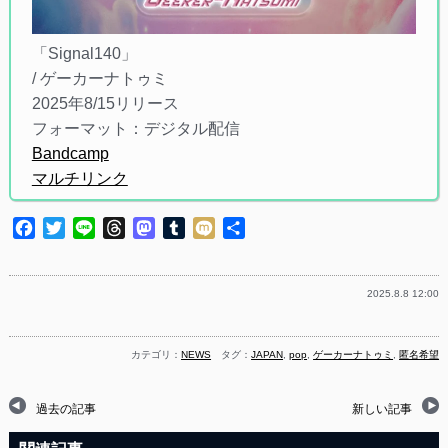
「Signal140」
/ ゲーカーナトゥミ
2025年8/15リリース
フォーマット：デジタル配信
Bandcamp
マルチリンク
Facebook
Twitter
Line
Threads
Mastodon
Tumblr
Mixi
共
有
2025.8.8 12:00
カテゴリ：
NEWS
タグ：
JAPAN
,
pop
,
ゲーカーナトゥミ
,
匿名希望
過去の記事
新しい記事