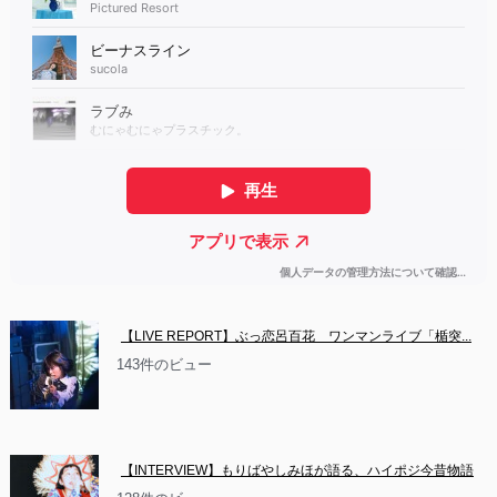
【LIVE REPORT】ぶっ恋呂百花　ワンマンライブ「楯突...
143件のビュー
【INTERVIEW】もりばやしみほが語る、ハイポジ今昔物語