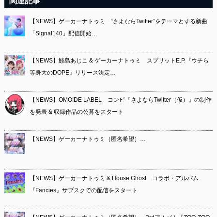
関連記事
【NEWS】ゲーカーナトゥミ “さよならTwitter”をテーマとする新曲
「Signal140」配信開始…
【NEWS】鯵島あじこ & ゲーカーナトゥミ スプリットE.P.『ウチら
等身大のDOPE』リリース決定…
【NEWS】OMOIDE LABEL コンピ『さよならTwitter（仮）』の制作
を発表 & 収録作品の公募をスタート
【NEWS】ゲーカーナトゥミ（匿名希望）…
【NEWS】ゲーカーナトゥミ & House Ghost コラボ・アルバム
『Fancies』サブスクでの配信をスタート