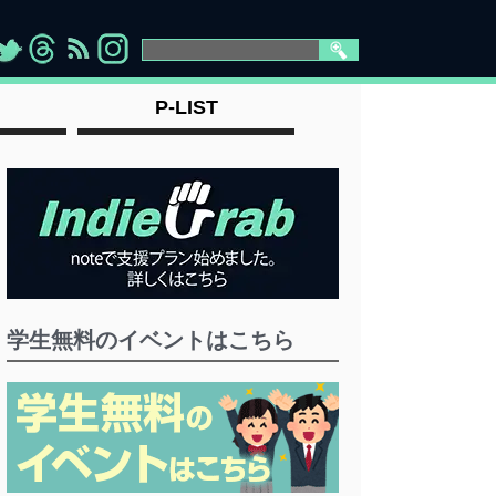
>
">
">
" >
P-LIST
学生無料のイベントはこちら