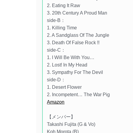
2. Eating It Raw
3. 20th Century A Proud Man
side-B：
1. Killing Time
2. A Sandglass Of The Jungle
3. Death Of False Rock !!
side-C：
1. I Will Be With You…
2. Lost! In My Head
3. Sympathy For The Devil
side-D：
1. Desert Flower
2. Incompetent… The War Pig
Amazon
【メンバー】
Takashi Fujita (G & Vo)
Koh Morota (B)