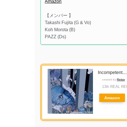
Amazon
【メンバー 】
Takashi Fujita (G & Vo)
Koh Morota (B)
PAZZ (Ds)
Incompetent… 
created by
Rinker
13th REAL R
Amazon