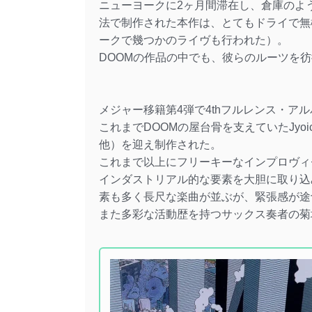
ニューヨークに2ヶ月間滞在し、倉庫のよ
法で制作された本作は、とてもドライで無
ークで幾つかのライヴも行われた）。
DOOMの作品の中でも、彼らのルーツを
メジャー移籍第4弾で4thフルレンス・アル
これまでDOOMの屋台骨を支えていたJyoichi 
他）を迎え制作された。
これまで以上にフリーキーなインプロヴィ
インダストリアル的な要素を大胆に取り込
素も多く長尺な楽曲が並ぶが、緊張感が途
また多彩な活動歴を持つサックス奏者の菊