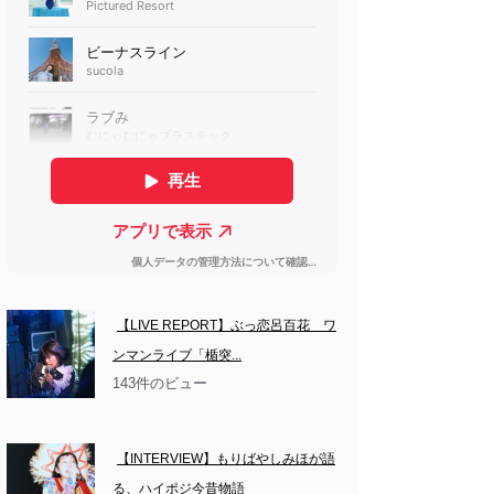
【LIVE REPORT】ぶっ恋呂百花　ワ
ンマンライブ「楯突...
143件のビュー
【INTERVIEW】もりばやしみほが語
る、ハイポジ今昔物語