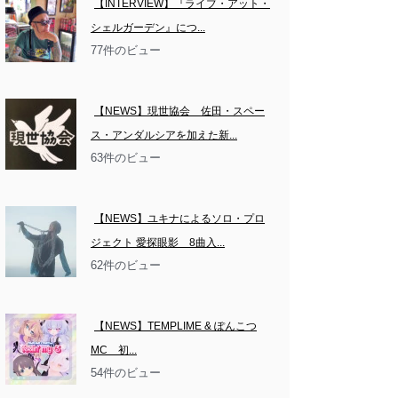
【INTERVIEW】『ライブ・アット・
シェルガーデン』につ...
77件のビュー
【NEWS】現世協会　佐田・スペー
ス・アンダルシアを加えた新...
63件のビュー
【NEWS】ユキナによるソロ・プロ
ジェクト 愛探眼影　8曲入...
62件のビュー
【NEWS】TEMPLIME & ぽんこつ
MC　初...
54件のビュー