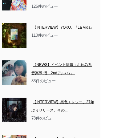
126件のビュー
【INTERVIEW】YOKO.T『La Vida』
110件のビュー
【NEWS】イベント情報：お休み系
音楽隊 沼　2ndアルバム...
83件のビュー
【INTERVIEW】黒色エレジー、27年
ぶりリリース。その...
78件のビュー