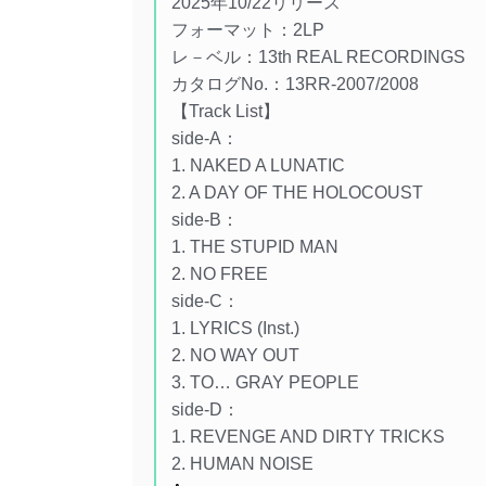
2025年10/22リリース
フォーマット：2LP
レ－ベル：13th REAL RECORDINGS
カタログNo.：13RR-2007/2008
【Track List】
side-A：
1. NAKED A LUNATIC
2. A DAY OF THE HOLOCOUST
side-B：
1. THE STUPID MAN
2. NO FREE
side-C：
1. LYRICS (Inst.)
2. NO WAY OUT
3. TO… GRAY PEOPLE
side-D：
1. REVENGE AND DIRTY TRICKS
2. HUMAN NOISE