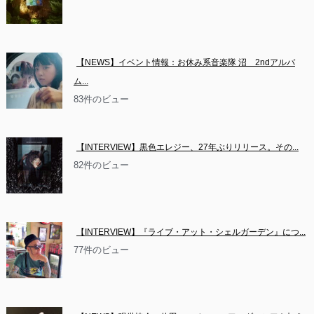
【NEWS】イベント情報：お休み系音楽隊 沼　2ndアルバ
ム...
83件のビュー
【INTERVIEW】黒色エレジー、27年ぶりリリース。その...
82件のビュー
【INTERVIEW】『ライブ・アット・シェルガーデン』につ...
77件のビュー