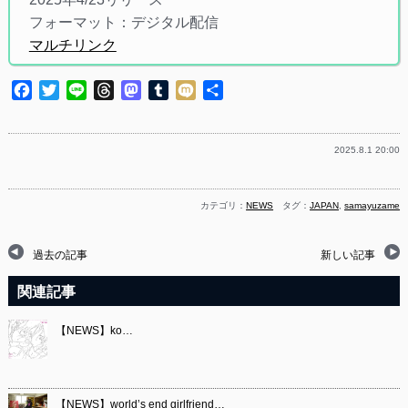
フォーマット：デジタル配信
マルチリンク
Facebook
Twitter
Line
Threads
Mastodon
Tumblr
Mixi
共
有
2025.8.1 20:00
カテゴリ：
NEWS
タグ：
JAPAN
,
samayuzame
過去の記事
新しい記事
関連記事
【NEWS】ko…
【NEWS】world’s end girlfriend…