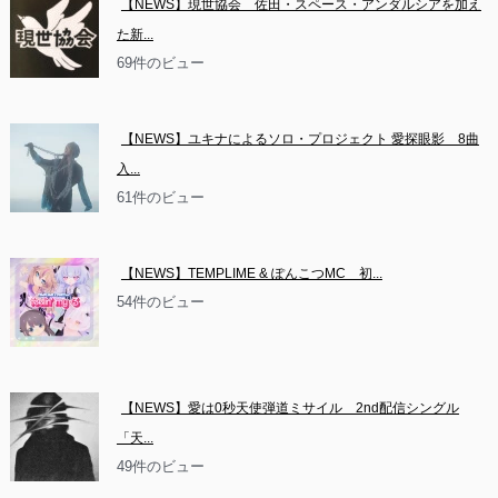
【NEWS】現世協会　佐田・スペース・アンダルシアを加え
た新...
69件のビュー
【NEWS】ユキナによるソロ・プロジェクト 愛探眼影　8曲
入...
61件のビュー
【NEWS】TEMPLIME & ぽんこつMC　初...
54件のビュー
【NEWS】愛は0秒天使弾道ミサイル　2nd配信シングル
「天...
49件のビュー