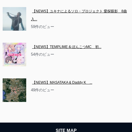
【NEWS】ユキナによるソロ・プロジェクト 愛探眼影　8曲
入...
59件のビュー
【NEWS】TEMPLIME & ぽんこつMC　初...
54件のビュー
【NEWS】MASATAKA & Daddy K　...
49件のビュー
SITE MAP