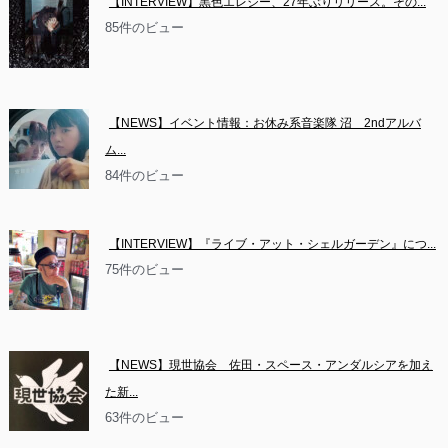
【INTERVIEW】黒色エレジー、27年ぶりリリース。その...
85件のビュー
【NEWS】イベント情報：お休み系音楽隊 沼　2ndアルバ
ム...
84件のビュー
【INTERVIEW】『ライブ・アット・シェルガーデン』につ...
75件のビュー
【NEWS】現世協会　佐田・スペース・アンダルシアを加え
た新...
63件のビュー