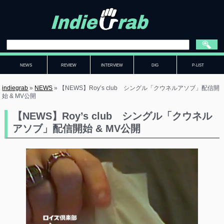
NEWS
REVIEW
INTERVIEW
DIG
P-LIST
indiegrab
»
NEWS
»
【NEWS】Roy’s club シングル「クウネルアソブ」配信開
始 & MV公開
【NEWS】Roy’s club シングル「クウネル
アソブ」配信開始 & MV公開