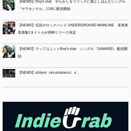
【NEWS】Roy's club やらかしをリリックに落とし込んだシングル
「ヤラカシテル」11/9に配信開始
【NEWS】伝説のロックバンド UNDERGROUND MAINLINE 未発表
音源集2タイトルが同時リリース決定
【NEWS】ラップユニットRoy's club シングル「DAMARE!」配信開
始
【NEWS】ichiyon（ex.umaneco） x…