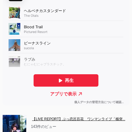
【LIVE REPORT】ぶっ恋呂百花　ワンマンライブ「楯突...
143件のビュー