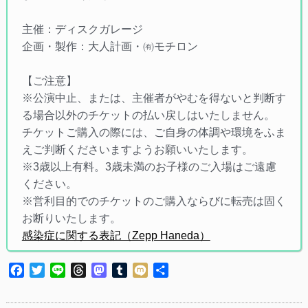
主催：ディスクガレージ
企画・製作：大人計画・㈲モチロン
【ご注意】
※公演中止、または、主催者がやむを得ないと判断す
る場合以外のチケットの払い戻しはいたしません。
チケットご購入の際には、ご自身の体調や環境をふま
えご判断くださいますようお願いいたします。
※3歳以上有料。3歳未満のお子様のご入場はご遠慮
ください。
※営利目的でのチケットのご購入ならびに転売は固く
お断りいたします。
感染症に関する表記（Zepp Haneda）
Facebook
Twitter
Line
Threads
Mastodon
Tumblr
Mixi
共
有