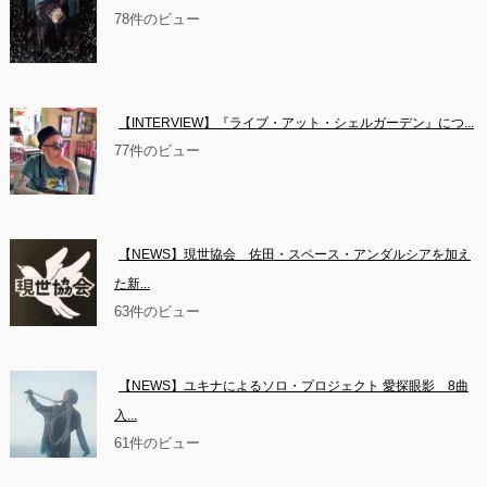
78件のビュー
【INTERVIEW】『ライブ・アット・シェルガーデン』につ...
77件のビュー
【NEWS】現世協会　佐田・スペース・アンダルシアを加え
た新...
63件のビュー
【NEWS】ユキナによるソロ・プロジェクト 愛探眼影　8曲
入...
61件のビュー