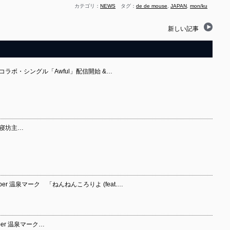
カテゴリ：
NEWS
タグ：
de de mouse
,
JAPAN
,
mon/ku
新しい記事
KU コラボ・シングル「Awful」配信開始 &…
× 寝坊主…
er 温泉マーク 「ねんねんころりよ (feat.…
er 温泉マーク…