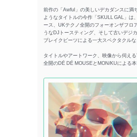
前作の「Awful」の美しいデカダンスに
ようなタイトルの今作「SKULL GAL
ース、UKテクノ全開のフォーオンザフロ
うなDJトースティング、そして古いデジ
ブレイクビーツによる一大スペクタクルなス
タイトルやアートワーク、映像から伺えるY2
全開のDÉ DÉ MOUSEとMON/KUに