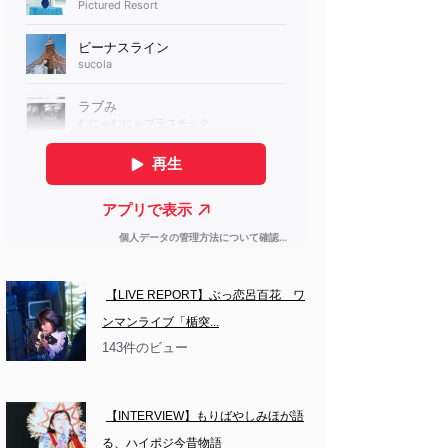
【LIVE REPORT】ぶっ恋呂百花　ワ
ンマンライブ「楯突...
143件のビュー
【INTERVIEW】もりばやしみほが語
る、ハイポジ今昔物語