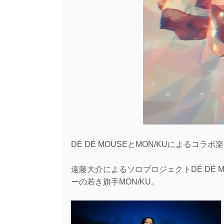
DÉ DÉ MOUSEとMON/KUによるコラボ
遠藤大介によるソロプロジェクトDÉ DÉ 
ーの若き旗手MON/KU。