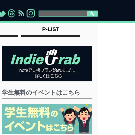
>
">
">
" >
P-LIST
学生無料のイベントはこちら