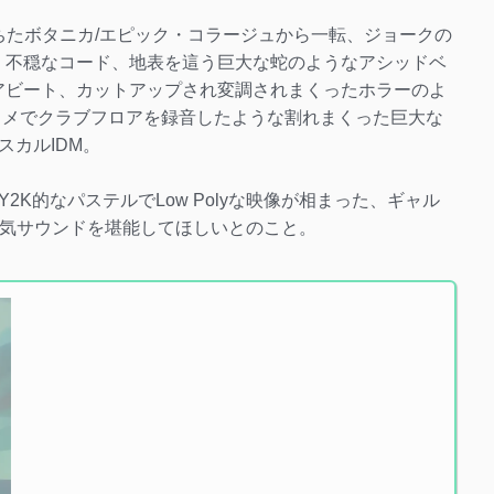
満ちたボタニカ/エピック・コラージュから一転、ジョークの
」は、不穏なコード、地表を這う巨大な蛇のようなアシッドベ
アビート、カットアップされ変調されまくったホラーのよ
カメでクラブフロアを録音したような割れまくった巨大な
カルIDM。
K的なパステルでLow Polyな映像が相まった、ギャル
よる本気サウンドを堪能してほしいとのこと。