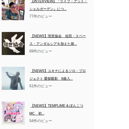
【INTERVIEW】『ライブ・アット・
シェルガーデン』につ...
77件のビュー
【NEWS】現世協会　佐田・スペー
ス・アンダルシアを加えた新...
69件のビュー
【NEWS】ユキナによるソロ・プロ
ジェクト 愛探眼影　8曲入...
61件のビュー
【NEWS】TEMPLIME & ぽんこつ
MC　初...
54件のビュー