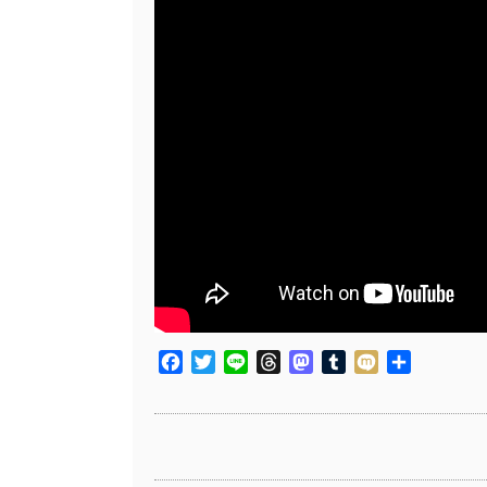
Facebook
Twitter
Line
Threads
Mastodon
Tumblr
Mixi
共
有