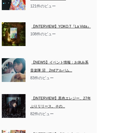
121件のビュー
【INTERVIEW】YOKO.T『La Vida』
108件のビュー
【NEWS】イベント情報：お休み系
音楽隊 沼　2ndアルバム...
83件のビュー
【INTERVIEW】黒色エレジー、27年
ぶりリリース。その...
82件のビュー