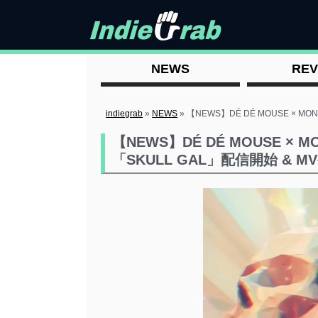
NEWS
REV
indiegrab
»
NEWS
»
【NEWS】DÉ DÉ MOUSE × 
【NEWS】DÉ DÉ MOUSE 
「SKULL GAL」配信開始 & M