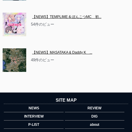
【NEWS】TEMPLIME & ぽんこつMC　初...
54件のビュー
【NEWS】MASATAKA & Daddy K　...
49件のビュー
SITE MAP
NEWS
REVIEW
INTERVIEW
DIG
P-LIST
about