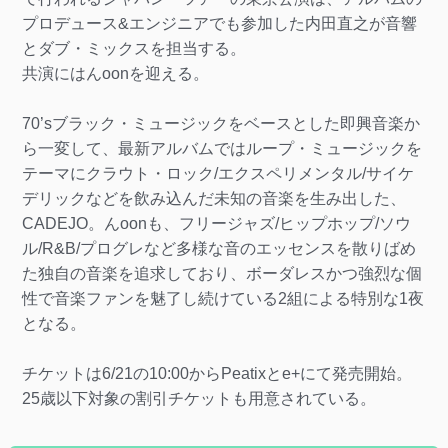
プロデュース&エンジニアでも参加した内田直之が音響
とダブ・ミックスを担当する。
共演にはんoonを迎える。
70’sブラック・ミュージックをベースとした即興音楽か
ら一変して、最新アルバムではループ・ミュージックを
テーマにクラウト・ロック/エクスペリメンタル/サイケ
デリックなどを飲み込んだ未知の音楽を生み出した、
CADEJO。んoonも、フリージャズ/ヒップホップ/ソウ
ル/R&B/プログレなど多様な音のエッセンスを散りばめ
た独自の音楽を追求しており、ボーダレスかつ強烈な個
性で音楽ファンを魅了し続けている2組による特別な1夜
となる。
チケットは6/21の10:00からPeatixとe+にて発売開始。
25歳以下対象の割引チケットも用意されている。