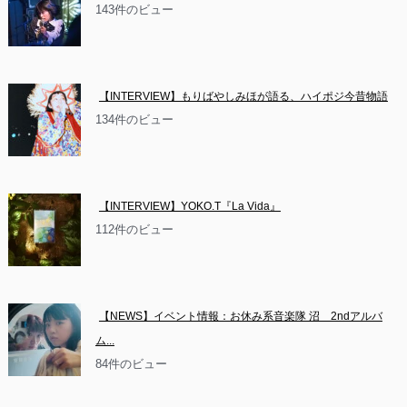
143件のビュー
【INTERVIEW】もりばやしみほが語る、ハイポジ今昔物語
134件のビュー
【INTERVIEW】YOKO.T『La Vida』
112件のビュー
【NEWS】イベント情報：お休み系音楽隊 沼　2ndアルバ
ム...
84件のビュー