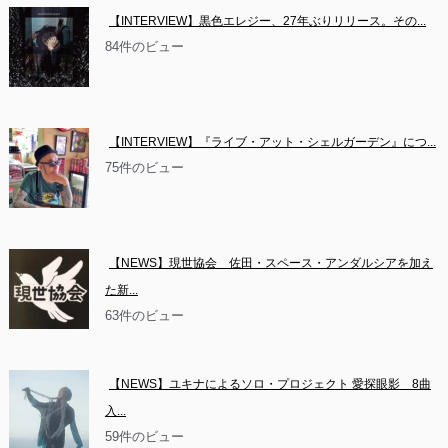
【INTERVIEW】黒色エレジー、27年ぶりリリース。その...
84件のビュー
【INTERVIEW】『ライブ・アット・シェルガーデン』につ...
75件のビュー
【NEWS】現世協会　佐田・スペース・アンダルシアを加え
た新...
63件のビュー
【NEWS】ユキナによるソロ・プロジェクト 愛探眼影　8曲
入...
59件のビュー