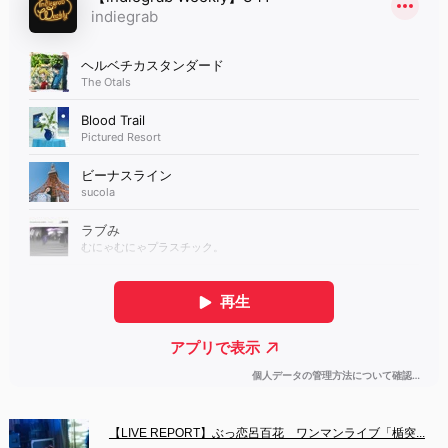
【LIVE REPORT】ぶっ恋呂百花　ワンマンライブ「楯突...