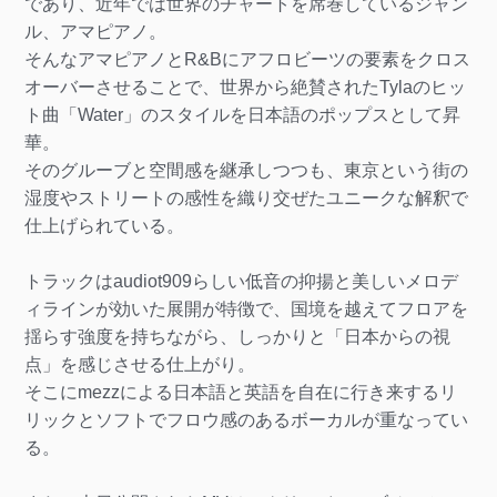
であり、近年では世界のチャートを席巻しているジャン
ル、アマピアノ。
そんなアマピアノとR&Bにアフロビーツの要素をクロス
オーバーさせることで、世界から絶賛されたTylaのヒッ
ト曲「Water」のスタイルを日本語のポップスとして昇
華。
そのグルーブと空間感を継承しつつも、東京という街の
湿度やストリートの感性を織り交ぜたユニークな解釈で
仕上げられている。
トラックはaudiot909らしい低音の抑揚と美しいメロデ
ィラインが効いた展開が特徴で、国境を越えてフロアを
揺らす強度を持ちながら、しっかりと「日本からの視
点」を感じさせる仕上がり。
そこにmezzによる日本語と英語を自在に行き来するリ
リックとソフトでフロウ感のあるボーカルが重なってい
る。