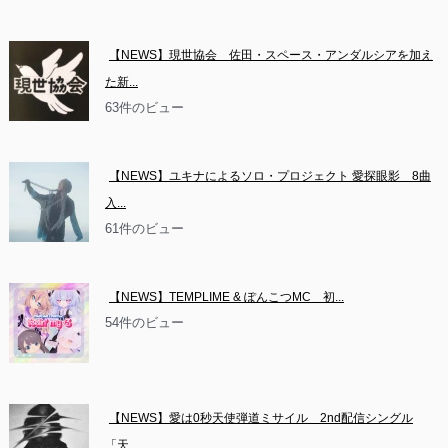
【NEWS】現世協会　佐田・スペース・アンダルシアを加え
た新...
63件のビュー
【NEWS】ユキナによるソロ・プロジェクト 愛探眼影　8曲
入...
61件のビュー
【NEWS】TEMPLIME & ぽんこつMC　初...
54件のビュー
【NEWS】愛は0秒天使弾道ミサイル　2nd配信シングル
「天...