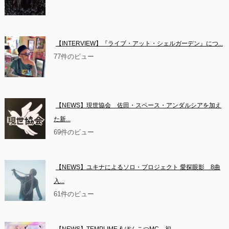
【INTERVIEW】『ライブ・アット・シェルガーデン』につ...
77件のビュー
【NEWS】現世協会　佐田・スペース・アンダルシアを加え
た新...
69件のビュー
【NEWS】ユキナによるソロ・プロジェクト 愛探眼影　8曲
入...
61件のビュー