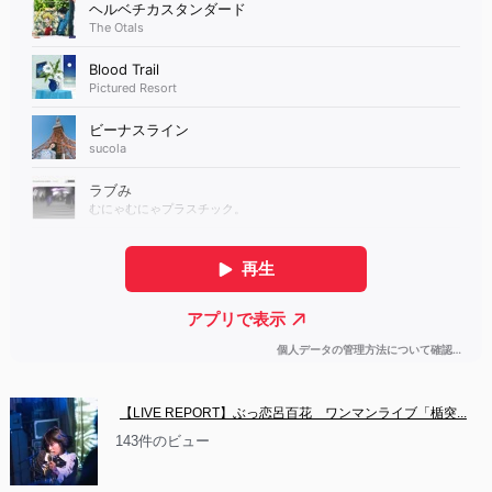
【LIVE REPORT】ぶっ恋呂百花　ワンマンライブ「楯突...
143件のビュー