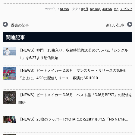
カテゴリ：
NEWS
タグ：
dj6月
,
hip hop
,
JAPAN
,
rap
,
チプルソ
過去の記事
新しい記事
関連記事
【NEWS】神門 15曲入り、収録時間約10分のアルバム『シングル
Ⅰ』を6/27より配信開始
【NEWS】ビートメイカー DJ6月 マンスリー・リリースの第6弾
「よよに」4/20に配信リリース 客演にARI1010
【NEWS】ビートメイカー DJ6月 ベスト盤『DJ6月BEST』の配信を
開始
【NEWS】23歳のラッパー RYOTAによる1stアルバム『No Name…