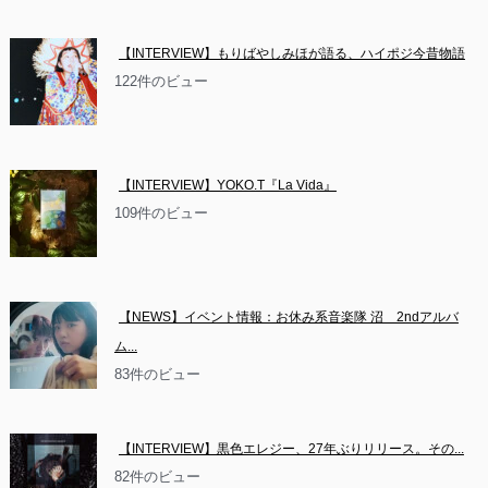
【INTERVIEW】もりばやしみほが語る、ハイポジ今昔物語
122件のビュー
【INTERVIEW】YOKO.T『La Vida』
109件のビュー
【NEWS】イベント情報：お休み系音楽隊 沼　2ndアルバ
ム...
83件のビュー
【INTERVIEW】黒色エレジー、27年ぶりリリース。その...
82件のビュー