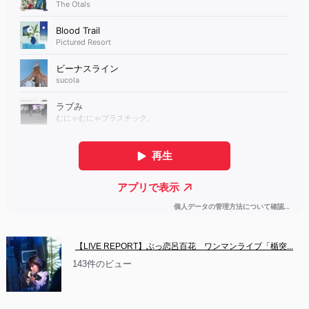
【LIVE REPORT】ぶっ恋呂百花　ワンマンライブ「楯突...
143件のビュー