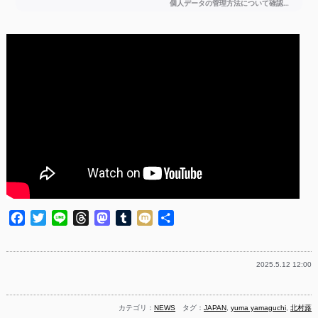
Facebook
Twitter
Line
Threads
Mastodon
Tumblr
Mixi
共
有
2025.5.12 12:00
カテゴリ：
NEWS
タグ：
JAPAN
,
yuma yamaguchi
,
北村蕗