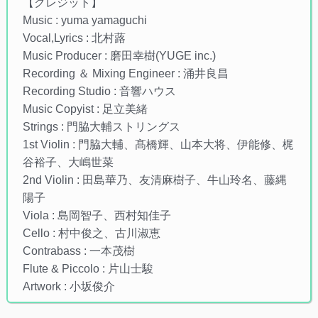
【クレジット】
Music : yuma yamaguchi
Vocal,Lyrics : 北村蕗
Music Producer : 磨田幸樹(YUGE inc.)
Recording ＆ Mixing Engineer : 涌井良昌
Recording Studio : 音響ハウス
Music Copyist : 足立美緒
Strings : 門脇大輔ストリングス
1st Violin : 門脇大輔、髙橋輝、山本大将、伊能修、梶
谷裕子、大嶋世菜
2nd Violin : 田島華乃、友清麻樹子、牛山玲名、藤縄
陽子
Viola : 島岡智子、西村知佳子
Cello : 村中俊之、古川淑恵
Contrabass : 一本茂樹
Flute & Piccolo : 片山士駿
Artwork : 小坂俊介