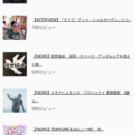
【INTERVIEW】『ライブ・アット・シェルガーデン』につ...
75件のビュー
【NEWS】現世協会　佐田・スペース・アンダルシアを加え
た新...
62件のビュー
【NEWS】ユキナによるソロ・プロジェクト 愛探眼影　8曲
入...
59件のビュー
【NEWS】TEMPLIME & ぽんこつMC　初...