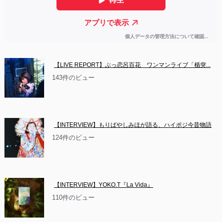
【LIVE REPORT】ぶっ恋呂百花　ワンマンライブ「楯突...
143件のビュー
【INTERVIEW】もりばやしみほが語る、ハイポジ今昔物語
124件のビュー
【INTERVIEW】YOKO.T『La Vida』
110件のビュー