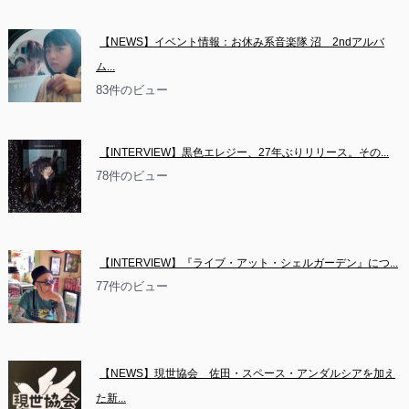
【NEWS】イベント情報：お休み系音楽隊 沼　2ndアルバ
ム...
83件のビュー
【INTERVIEW】黒色エレジー、27年ぶりリリース。その...
78件のビュー
【INTERVIEW】『ライブ・アット・シェルガーデン』につ...
77件のビュー
【NEWS】現世協会　佐田・スペース・アンダルシアを加え
た新...