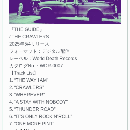
『THE GUIDE』
/ THE CRAWLERS
2025年5/4リリース
フォーマット：デジタル配信
レーベル：World Death Records
カタログNo.：WDR-0007
【Track List】
1. “THE WAY I AM”
2. “CRAWLERS”
3. “WHEREVER”
4. “A STAY WITH NOBODY”
5. “THUNDER ROAD”
6. “IT’S ONLY ROCK’N’ROLL”
7. “ONE MORE PINT”