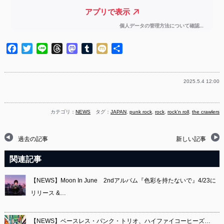
Facebook
Twitter
Line
Threads
Mastodon
Tumblr
Mixi
共
有
2025.5.4 12:00
カテゴリ：
NEWS
タグ：
JAPAN
,
punk rock
,
rock
,
rock'n roll
,
the crawlers
過去の記事
新しい記事
関連記事
【NEWS】Moon In June 2ndアルバム『色彩を持たないで』4/23に
リリース &…
【NEWS】ベースレス・パンク・トリオ、ハイファイコーヒーズ…