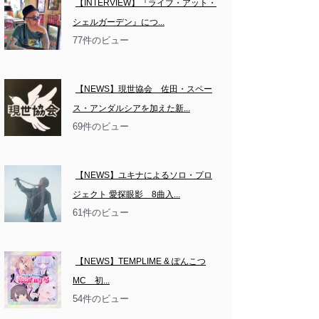
【INTERVIEW】『ライブ・アット・
シェルガーデン』につ...
77件のビュー
【NEWS】現世協会　佐田・スペー
ス・アンダルシアを加えた新...
69件のビュー
【NEWS】ユキナによるソロ・プロ
ジェクト 愛探眼影　8曲入...
61件のビュー
【NEWS】TEMPLIME & ぽんこつ
MC　初...
54件のビュー