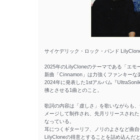
サイケデリック・ロック・バンド LilyClo
2025年のLilyCloneのテーマである「エ
新曲「Cinnamon」は力強くファンキーな
2024年に発表した1stアルバム『Ultr
彿とさせる1曲とのこと。
歌詞の内容は「虚しさ」を歌いながらも、
メージして制作され、先月リリースされた「G
なっている。
耳につくギターリフ、ノリのよさなど曲自
LilyCloneの得意とすることを詰め込んだ