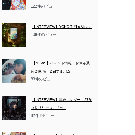
122件のビュー
【INTERVIEW】YOKO.T『La Vida』
109件のビュー
【NEWS】イベント情報：お休み系
音楽隊 沼　2ndアルバム...
83件のビュー
【INTERVIEW】黒色エレジー、27年
ぶりリリース。その...
82件のビュー