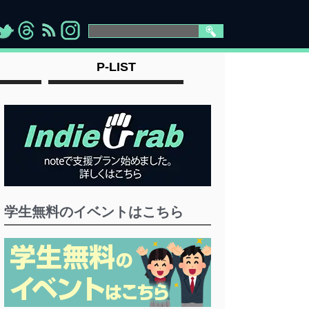
>
">
">
" >
P-LIST
学生無料のイベントはこちら