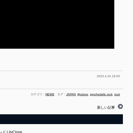
2025.4.24 18:00
カテゴリ：
NEWS
タグ：
JAPAN
,
lilyclone
,
psychedelic rock
,
rock
新しい記事
LilyClone…