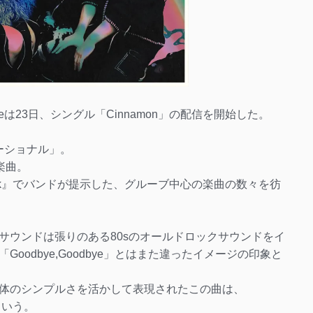
neは23日、シングル「Cinnamon」の配信を開始した。
モーショナル」。
楽曲。
aSonik』でバンドが提示した、グルーブ中心の楽曲の数々を彷
サウンドは張りのある80sのオールドロックサウンドをイ
oodbye,Goodbye」とはまた違ったイメージの印象と
体のシンプルさを活かして表現されたこの曲は、
という。