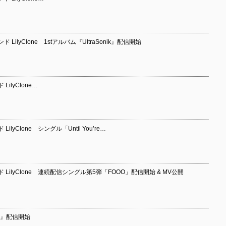
ilyClone 1stアルバム『UltraSonik』配信開始
lyClone…
Clone シングル「Until You’re…
ilyClone 連続配信シングル第5弾「FOOO」配信開始 & MV公開
URE』配信開始