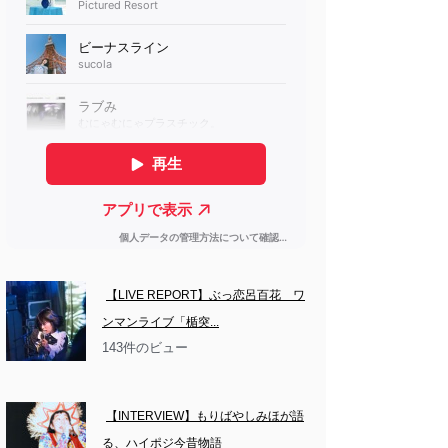
【LIVE REPORT】ぶっ恋呂百花　ワ
ンマンライブ「楯突...
143件のビュー
【INTERVIEW】もりばやしみほが語
る、ハイポジ今昔物語