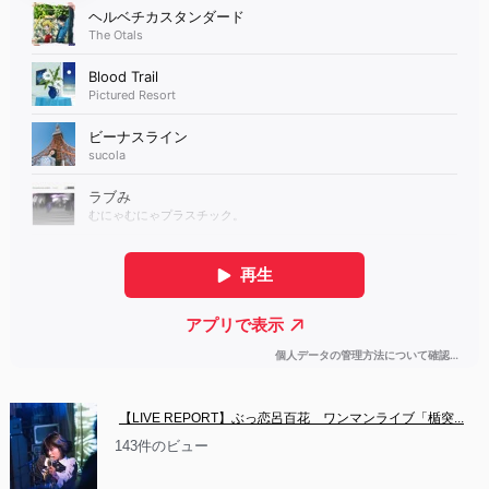
【LIVE REPORT】ぶっ恋呂百花　ワンマンライブ「楯突...
143件のビュー