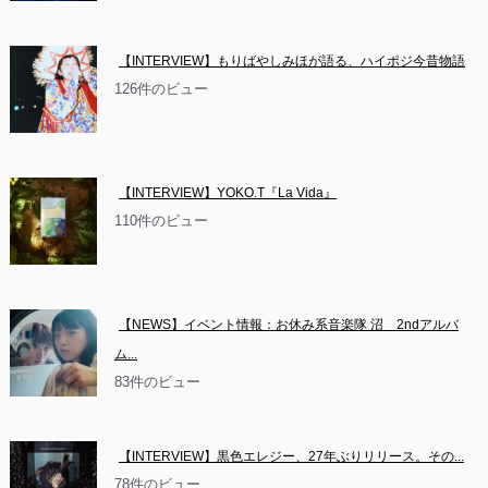
【INTERVIEW】もりばやしみほが語る、ハイポジ今昔物語
126件のビュー
【INTERVIEW】YOKO.T『La Vida』
110件のビュー
【NEWS】イベント情報：お休み系音楽隊 沼　2ndアルバ
ム...
83件のビュー
【INTERVIEW】黒色エレジー、27年ぶりリリース。その...
78件のビュー