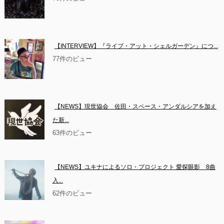
【INTERVIEW】『ライブ・アット・シェルガーデン』につ...
77件のビュー
【NEWS】現世協会　佐田・スペース・アンダルシアを加え
た新...
63件のビュー
【NEWS】ユキナによるソロ・プロジェクト 愛探眼影　8曲
入...
62件のビュー