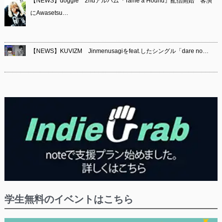
【NEWS】doggie 2ndアルバム『Tame a Hound』配信開始 客演
にAwasetsu…
【NEWS】KUVIZM Jinmenusagiをfeat.したシングル「dare no…
学生無料のイベントはこちら