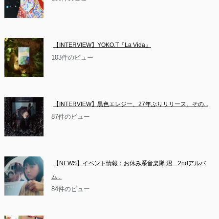
【INTERVIEW】YOKO.T『La Vida』
103件のビュー
【INTERVIEW】黒色エレジー、27年ぶりリリース。その...
87件のビュー
【NEWS】イベント情報：お休み系音楽隊 沼　2ndアルバ
ム...
84件のビュー