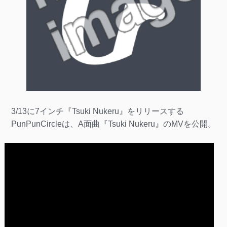
3/13に7インチ『Tsuki Nukeru』をリリースする
PunPunCircleは、A面曲『Tsuki Nukeru』のMVを公開。