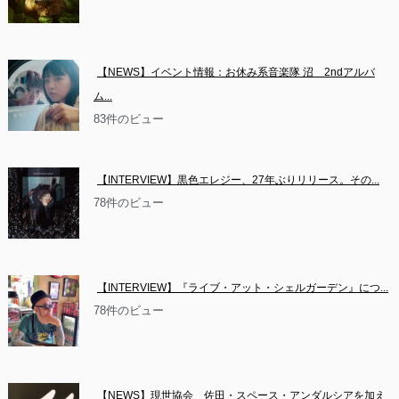
【NEWS】イベント情報：お休み系音楽隊 沼　2ndアルバ
ム...
83件のビュー
【INTERVIEW】黒色エレジー、27年ぶりリリース。その...
78件のビュー
【INTERVIEW】『ライブ・アット・シェルガーデン』につ...
78件のビュー
【NEWS】現世協会　佐田・スペース・アンダルシアを加え