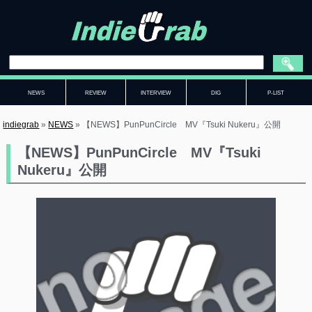
NEWS
REVIEW
INTERVIEW
DIG
P-LIST
indiegrab
»
NEWS
»
【NEWS】PunPunCircle MV『Tsuki Nukeru』公開
【NEWS】PunPunCircle MV『Tsuki
Nukeru』公開