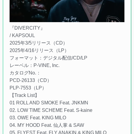
『DIVERCITY』
/ KAPSOUL
2025年3/5リリース（CD）
2025年4/16リリース（LP）
フォーマット：デジタル配信/CD/LP
レーベル：P-VINE, Inc.
カタログNo.：
PCD-26133（CD）
PLP-7553（LP）
【Track List】
01 ROLL AND SMOKE Feat. JNKMN
02. LOW TIME SCHEME Feat. S-kaine
03. OWE Feat. KING MILO
04. MY HOOD Feat. 仙人掌 & SAW
05. FLYEST Feat. FLY ANAKIN & KING MILO