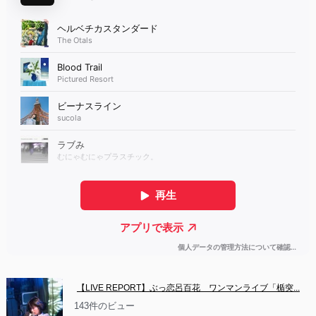
【LIVE REPORT】ぶっ恋呂百花　ワンマンライブ「楯突...
143件のビュー