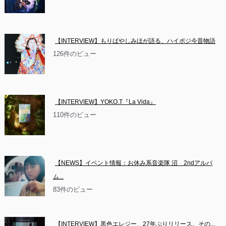
【INTERVIEW】もりばやしみほが語る、ハイポジ今昔物語
126件のビュー
【INTERVIEW】YOKO.T『La Vida』
110件のビュー
【NEWS】イベント情報：お休み系音楽隊 沼　2ndアルバ
ム...
83件のビュー
【INTERVIEW】黒色エレジー、27年ぶりリリース。その...