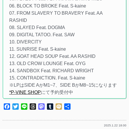
06. BLOCK TO BROKE Feat. S-kaine
07. FROM SLAVERY TO BRAVERY Feat. AA
RASHID
08. SLAYED Feat. DOGMA
09. DIGITAL TATOO. Feat. SAW
10. DIVERCITY
11. SUNRISE Feat. S-kaine
12. GOAT HEAD SOUP Feat. AA RASHID
13. OLD CROW LOUNGE Feat. OYG
14. SANDBOX Feat. RICHARD WRIGHT
15. CONTRADICTION. Feat. S-kaine
※LPはSIDE AがM1~7、SIDE BがM8~15になります
*P-VINE SHOP
にて予約受付中
Facebook
Twitter
Line
Threads
Mastodon
Tumblr
Mixi
共
有
2025.1.22 18:00