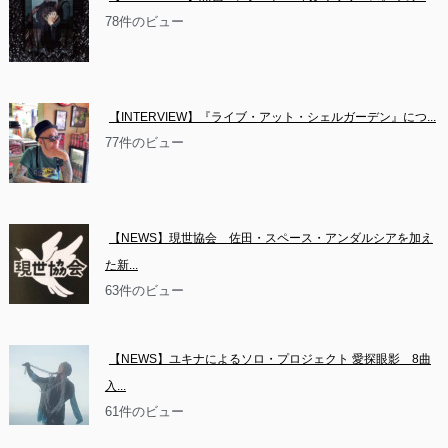
78件のビュー
【INTERVIEW】『ライブ・アット・シェルガーデン』につ...
77件のビュー
【NEWS】現世協会　佐田・スペース・アンダルシアを加え
た新...
63件のビュー
【NEWS】ユキナによるソロ・プロジェクト 愛探眼影　8曲
入...
61件のビュー