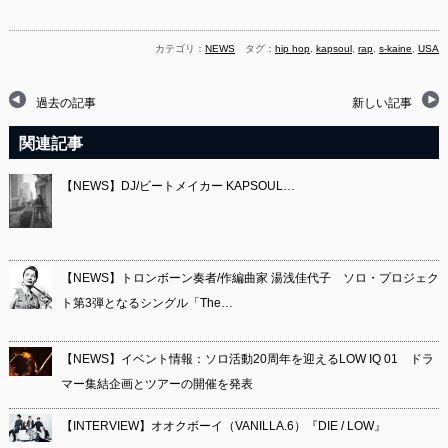
カテゴリ：
NEWS
タグ：
hip hop
,
kapsoul
,
rap
,
s-kaine
,
USA
過去の記事
新しい記事
関連記事
【NEWS】DJ/ビートメイカー KAPSOUL…
【NEWS】トロンボーン奏者/作編曲家 湯浅佳代子 ソロ・プロジェク
ト第3弾となるシングル「The…
【NEWS】イベント情報：ソロ活動20周年を迎えるLOW IQ 01 ドラ
マー集結企画とツアーの開催を発表
【INTERVIEW】オオクボーイ（VANILLA.6）『DIE / LOW』