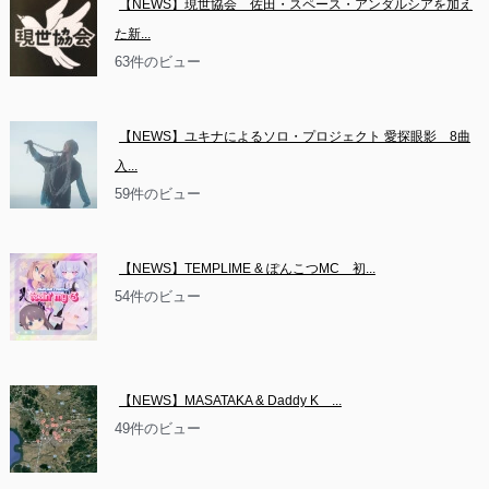
【NEWS】現世協会　佐田・スペース・アンダルシアを加え
た新...
63件のビュー
【NEWS】ユキナによるソロ・プロジェクト 愛探眼影　8曲
入...
59件のビュー
【NEWS】TEMPLIME & ぽんこつMC　初...
54件のビュー
【NEWS】MASATAKA & Daddy K　...
49件のビュー