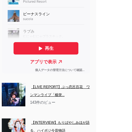
【LIVE REPORT】ぶっ恋呂百花　ワ
ンマンライブ「楯突...
143件のビュー
【INTERVIEW】もりばやしみほが語
る、ハイポジ今昔物語