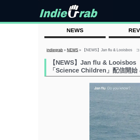
NEWS
REV
indiegrab
»
NEWS
»
【NEWS】Jan flu & Looisbo
【NEWS】Jan flu & Loois
「Science Children」配信開始