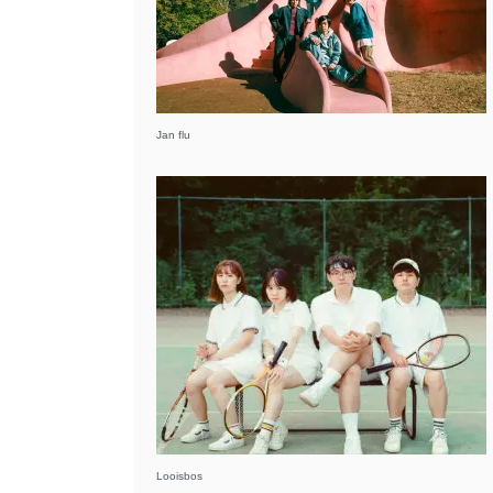
Jan flu
Looisbos