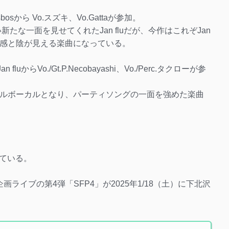
isbosから Vo.スズキ、Vo.Gattaが参加。
い新たな一面を見せてくれたJan fluだが、今作はこれぞJan
走感と陰が見える楽曲になっている。
an fluからVo./Gt.P.Necobayashi、Vo./Perc.タクローが参
トリプルボーカルとなり、パーティソングの一面を強めた楽曲
ている。
ライブの第4弾「SFP4」が2025年1/18（土）に下北沢