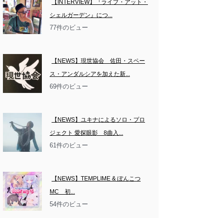
【INTERVIEW】『ライブ・アット・
シェルガーデン』につ...
77件のビュー
【NEWS】現世協会　佐田・スペー
ス・アンダルシアを加えた新...
69件のビュー
【NEWS】ユキナによるソロ・プロ
ジェクト 愛探眼影　8曲入...
61件のビュー
【NEWS】TEMPLIME & ぽんこつ
MC　初...
54件のビュー