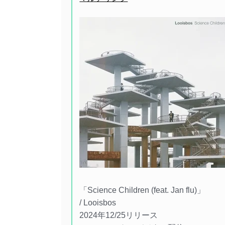
「Science Children (feat. Jan flu)」
/ Looisbos
2024年12/25リリース