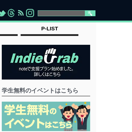
>
">
">
" >
P-LIST
学生無料のイベントはこちら