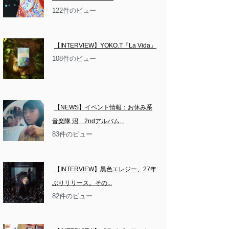
122件のビュー
【INTERVIEW】YOKO.T『La Vida』
108件のビュー
【NEWS】イベント情報：お休み系
音楽隊 沼　2ndアルバム...
83件のビュー
【INTERVIEW】黒色エレジー、27年
ぶりリリース。その...
82件のビュー