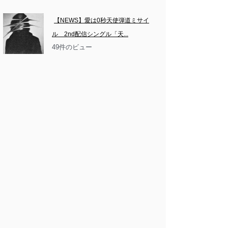
【NEWS】愛は0秒天使弾道ミサイ
ル　2nd配信シングル「天...
49件のビュー