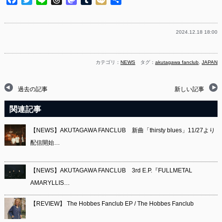
有
2024.12.18 18:00
カテゴリ：
NEWS
タグ：
akutagawa fanclub
,
JAPAN
過去の記事
新しい記事
関連記事
【NEWS】AKUTAGAWA FANCLUB 新曲「thirsty blues」11/27より
配信開始…
【NEWS】AKUTAGAWA FANCLUB 3rd E.P.『FULLMETAL
AMARYLLIS…
【REVIEW】 The Hobbes Fanclub EP / The Hobbes Fanclub