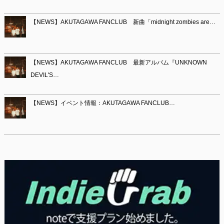
【NEWS】AKUTAGAWA FANCLUB 新曲「midnight zombies are…
【NEWS】AKUTAGAWA FANCLUB 最新アルバム『UNKNOWN
DEVIL'S…
【NEWS】イベント情報：AKUTAGAWA FANCLUB…