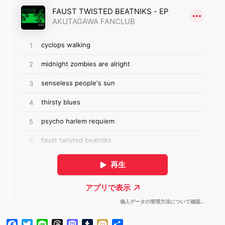
Facebook
Twitter
Line
Threads
Mastodon
Tumblr
Mixi
共