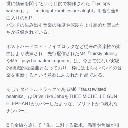
世に価値を問う”という目的で制作された「cyclops
walking」、「midnight zombies are alright」を含む全6
曲入りのE.P.。
バンドの生み出す音楽の強度や深度をより高めた楽曲た
ちが収録されている。
ポストハードコア・ノイズロックなど従来の音楽性の楽
曲はより洗練され、先行配信されたM4「thirsty blues」
やM5「psycho harlem requiem」は、今までにない実験
的/挑戦的な楽曲となっており、枠にはまらずバンドの音
楽を更新するという意欲にあふれた作品である。
そしてタイトルトラックであるM6「faust twisted
beatniks」はDrive Like JehuをTHEE MICHELLE GUN
ELEPHANTがカバーしたような、ソリッドかつ鋭利な
ナンバー。
E.P.全編を通して「生」に対する欲求、渇望や焦燥が根