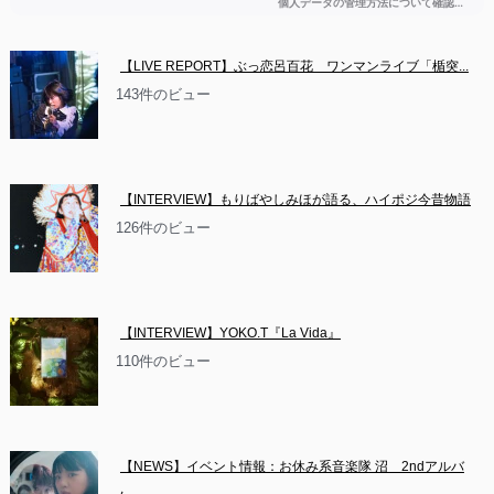
【LIVE REPORT】ぶっ恋呂百花　ワンマンライブ「楯突...
143件のビュー
【INTERVIEW】もりばやしみほが語る、ハイポジ今昔物語
126件のビュー
【INTERVIEW】YOKO.T『La Vida』
110件のビュー
【NEWS】イベント情報：お休み系音楽隊 沼　2ndアルバ