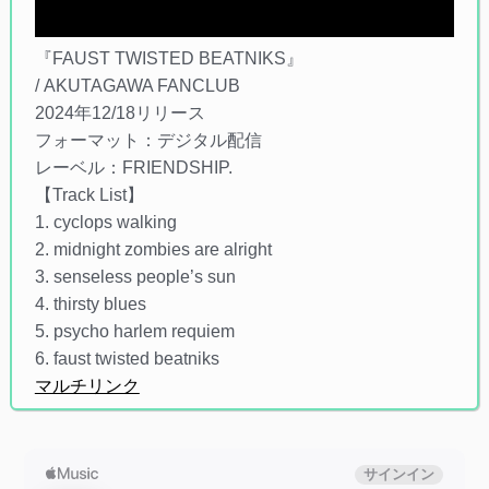
『FAUST TWISTED BEATNIKS』
/ AKUTAGAWA FANCLUB
2024年12/18リリース
フォーマット：デジタル配信
レーベル：FRIENDSHIP.
【Track List】
1. cyclops walking
2. midnight zombies are alright
3. senseless people’s sun
4. thirsty blues
5. psycho harlem requiem
6. faust twisted beatniks
マルチリンク