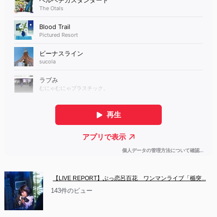
【LIVE REPORT】ぶっ恋呂百花　ワンマンライブ「楯突...
143件のビュー