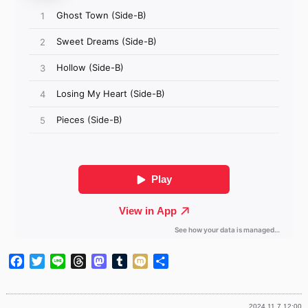
Facebook
Twitter
Line
Threads
Mastodon
Tumblr
Mixi
共
有
2024.11.7 12:00