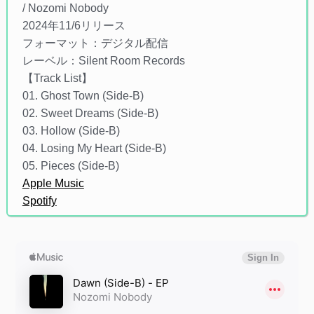
/ Nozomi Nobody
2024年11/6リリース
フォーマット：デジタル配信
レーベル：Silent Room Records
【Track List】
01. Ghost Town (Side-B)
02. Sweet Dreams (Side-B)
03. Hollow (Side-B)
04. Losing My Heart (Side-B)
05. Pieces (Side-B)
Apple Music
Spotify