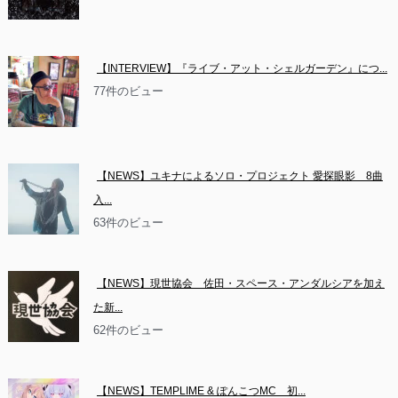
【INTERVIEW】『ライブ・アット・シェルガーデン』につ...
77件のビュー
【NEWS】ユキナによるソロ・プロジェクト 愛探眼影　8曲
入...
63件のビュー
【NEWS】現世協会　佐田・スペース・アンダルシアを加え
た新...
62件のビュー
【NEWS】TEMPLIME & ぽんこつMC　初...