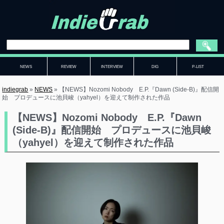
NEWS
REVIEW
INTERVIEW
DIG
P-LIST
indiegrab
»
NEWS
»
【NEWS】Nozomi Nobody E.P.『Dawn (Side-B)』配信開
始 プロデュースに池貝峻（yahyel）を迎えて制作された作品
【NEWS】Nozomi Nobody E.P.『Dawn
(Side-B)』配信開始 プロデュースに池貝峻
（yahyel）を迎えて制作された作品