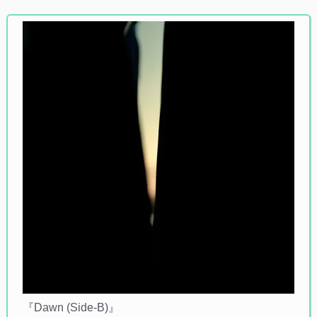
『Dawn (Side-B)』