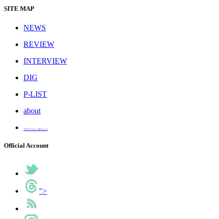
SITE MAP
NEWS
REVIEW
INTERVIEW
DIG
P-LIST
about
プライバシーポリシー
Official Account
">