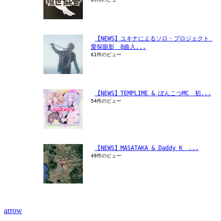
【NEWS】ユキナによるソロ・プロジェクト 
愛探眼影　8曲入...
61件のビュー
【NEWS】TEMPLIME & ぽんこつMC　初...
54件のビュー
【NEWS】MASATAKA & Daddy K　...
49件のビュー
arrow