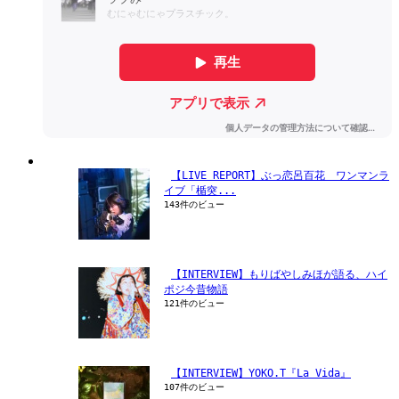
【LIVE REPORT】ぶっ恋呂百花　ワンマンラ
イブ「楯突...
143件のビュー
【INTERVIEW】もりばやしみほが語る、ハイ
ポジ今昔物語
121件のビュー
【INTERVIEW】YOKO.T『La Vida』
107件のビュー