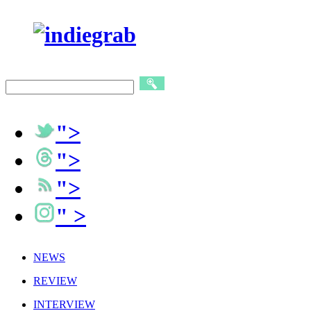
">
">
">
" >
NEWS
REVIEW
INTERVIEW