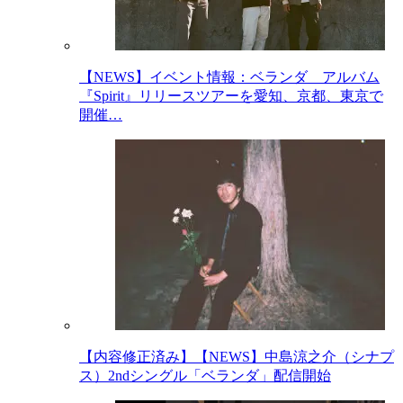
【NEWS】イベント情報：ベランダ アルバム
『Spirit』リリースツアーを愛知、京都、東京で
開催…
【内容修正済み】【NEWS】中島涼之介（シナプ
ス）2ndシングル「ベランダ」配信開始