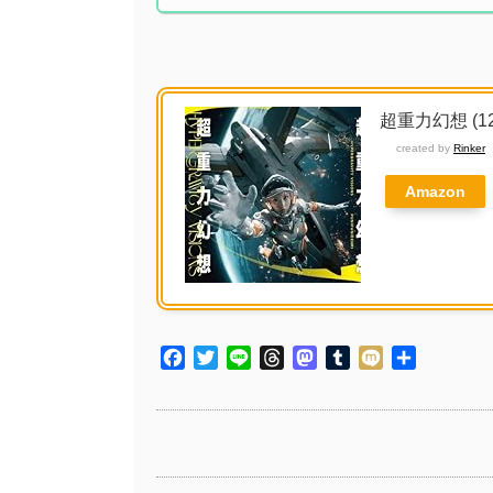
超重力幻想 (
created by
Rinker
Amazon
Facebook
Twitter
Line
Threads
Mastodon
Tumblr
Mixi
共
有