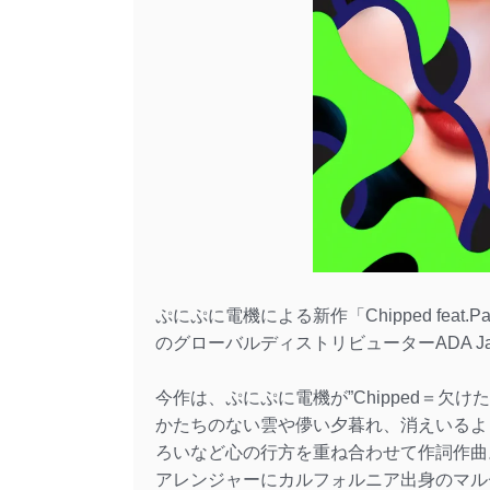
ぷにぷに電機による新作「Chipped feat
のグローバルディストリビューターADA J
今作は、ぷにぷに電機が”Chipped＝欠
かたちのない雲や儚い夕暮れ、消えいるよ
ろいなど心の行方を重ね合わせて作詞作曲
アレンジャーにカルフォルニア出身のマルチイ