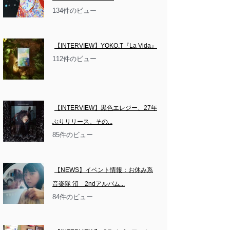
134件のビュー
【INTERVIEW】YOKO.T『La Vida』
112件のビュー
【INTERVIEW】黒色エレジー、27年
ぶりリリース。その...
85件のビュー
【NEWS】イベント情報：お休み系
音楽隊 沼　2ndアルバム...
84件のビュー