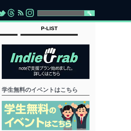
>
">
">
" >
P-LIST
学生無料のイベントはこちら