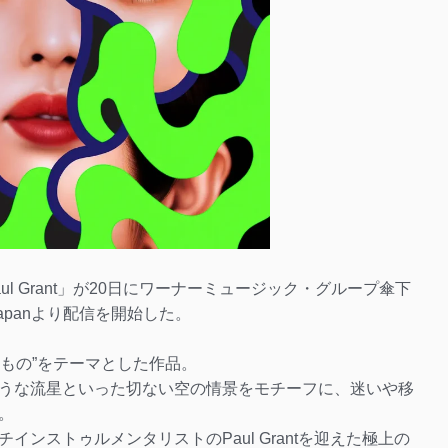
.Paul Grant」が20日にワーナーミュージック・グループ傘下
apanより配信を開始した。
けたもの”をテーマとした作品。
うな流星といった切ない空の情景をモチーフに、迷いや移
。
ンストゥルメンタリストのPaul Grantを迎えた極上の