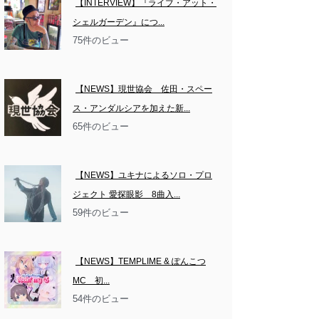
【INTERVIEW】『ライブ・アット・
シェルガーデン』につ...
75件のビュー
【NEWS】現世協会　佐田・スペー
ス・アンダルシアを加えた新...
65件のビュー
【NEWS】ユキナによるソロ・プロ
ジェクト 愛探眼影　8曲入...
59件のビュー
【NEWS】TEMPLIME & ぽんこつ
MC　初...
54件のビュー