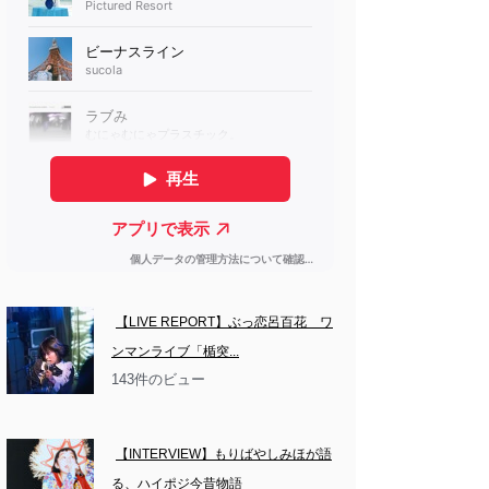
【LIVE REPORT】ぶっ恋呂百花　ワ
ンマンライブ「楯突...
143件のビュー
【INTERVIEW】もりばやしみほが語
る、ハイポジ今昔物語