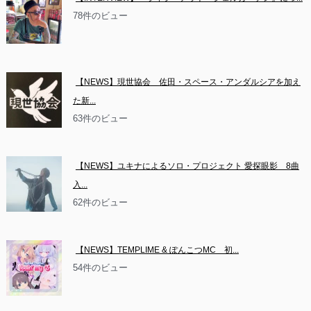
78件のビュー
【NEWS】現世協会　佐田・スペース・アンダルシアを加え
た新...
63件のビュー
【NEWS】ユキナによるソロ・プロジェクト 愛探眼影　8曲
入...
62件のビュー
【NEWS】TEMPLIME & ぽんこつMC　初...
54件のビュー