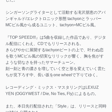
シンガーソングライターとして活動する滝沢朋恵のアバ
ンギャルド/エレクトロニック形態 tachyonとラッパー
MCビル風から成るユニット、tachyon+MCビル風。
『TOP SPEED!!!』は5曲を収録した作品であり、デジタ
ル配信にくわえ、CDでもリリースされる。
きらびやかに展開するtachyonビートの上で、叶わぬ恋
を歌うMCビル風の切実なリリックが響く、胸を焦がす
ような切なさを持ったサマーチューン。
刻一刻と青の濃さを増していく空と形を変えていく雲た
ちが見下ろす中、長い坂をone wheelで下りてゆく。
レコーディング・ミックス・マスタリングはLEXUZ
YEN (OGGYWEST / Die, No Ties, Fly) によるもの。
また、本日先行配信された「Style」は、リリースと同時