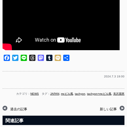
Facebook
Twitter
Line
Threads
Mastodon
Tumblr
Mixi
共
有
2024.7.3 19:00
カテゴリ：
NEWS
タグ：
JAPAN
,
mcビル風
,
tachyon
,
tachyon+mcビル風
,
滝沢朋恵
過去の記事
新しい記事
関連記事