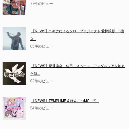
77件のビュー
【NEWS】ユキナによるソロ・プロジェクト 愛探眼影　8曲
入...
63件のビュー
【NEWS】現世協会　佐田・スペース・アンダルシアを加え
た新...
62件のビュー
【NEWS】TEMPLIME & ぽんこつMC　初...
54件のビュー