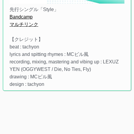
先行シングル「Style」
Bandcamp
マルチリンク
【クレジット】
beat : tachyon
lyrics and spitting rhymes : MCビル風
recording, mixing, mastering and vibing up : LEXUZ
YEN (OGGYWEST / Die, No Ties, Fly)
drawing : MCビル風
design : tachyon