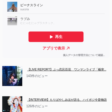
【LIVE REPORT】ぶっ恋呂百花　ワンマンライブ「楯突...
143件のビュー
【INTERVIEW】もりばやしみほが語る、ハイポジ今昔物語
126件のビュー