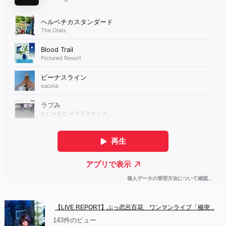
【LIVE REPORT】ぶっ恋呂百花　ワンマンライブ「楯突...
143件のビュー