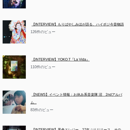
【INTERVIEW】もりばやしみほが語る、ハイポジ今昔物語
126件のビュー
【INTERVIEW】YOKO.T『La Vida』
110件のビュー
【NEWS】イベント情報：お休み系音楽隊 沼　2ndアルバ
ム...
83件のビュー
【INTERVIEW】黒色エレジー、27年ぶりリリース。その...