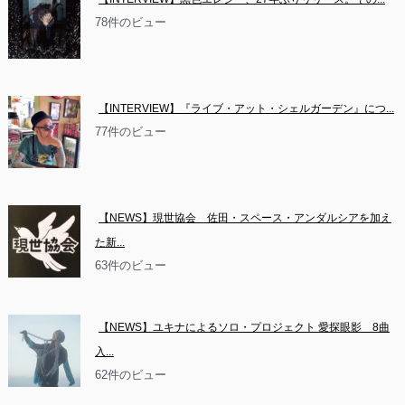
78件のビュー
【INTERVIEW】『ライブ・アット・シェルガーデン』につ...
77件のビュー
【NEWS】現世協会　佐田・スペース・アンダルシアを加え
た新...
63件のビュー
【NEWS】ユキナによるソロ・プロジェクト 愛探眼影　8曲
入...
62件のビュー