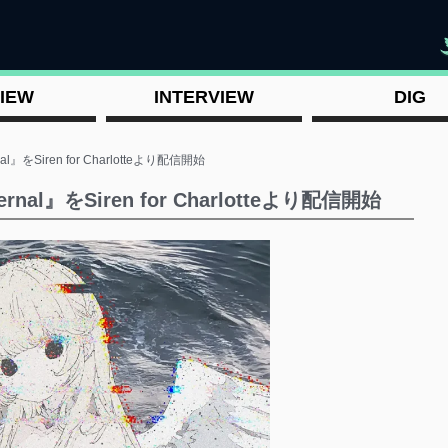
"
IEW
INTERVIEW
DIG
nal』をSiren for Charlotteより配信開始
ernal』をSiren for Charlotteより配信開始