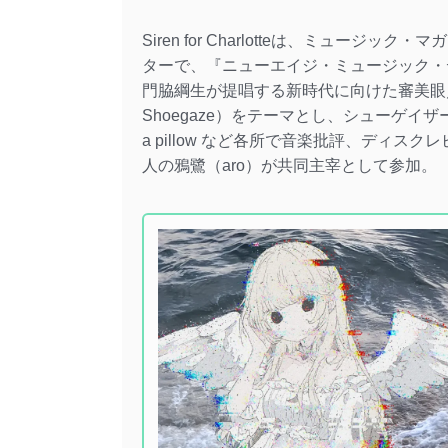
Siren for Charlotteは、ミュ
ターで、『ニューエイジ・ミュージック・デ
門脇綱生が提唱する新時代に向けた審美眼／コレ
Shoegaze）をテーマとし、シューゲイザー
a pillow など各所で音楽批評、ディ
人の鴉鷺（aro）が共同主宰として参加。