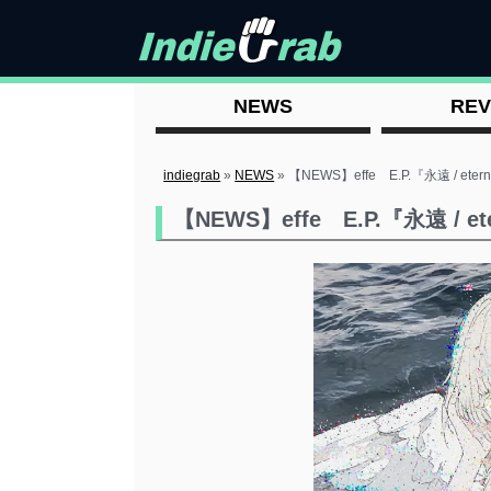
NEWS
REV
indiegrab
»
NEWS
»
【NEWS】effe E.P.『永遠 / eter
【NEWS】effe E.P.『永遠 / et