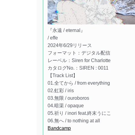
『永遠 / eternal』
/ effe
2024年6/29リリース
フォーマット：デジタル配信
レーベル：Siren for Charlotte
カタログNo.：SIREN : 0011
【Track List】
01.全てから / from everything
02.虹彩 / iris
03.無限 / ouroboros
04.暗渠 / opaque
05.祈り / inori feat.終末うにこ
06.無へ / to nothing at all
Bandcamp