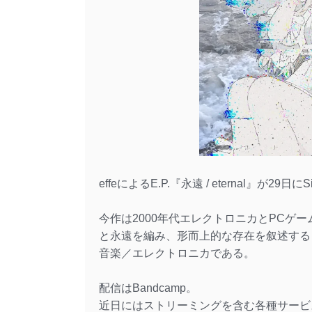
effeによるE.P.『永遠 / eternal』が29日にS
今作は2000年代エレクトロニカとPCゲ
と永遠を編み、形而上的な存在を叙述する
音楽／エレクトロニカである。
配信はBandcamp。
近日にはストリーミングを含む各種サービ