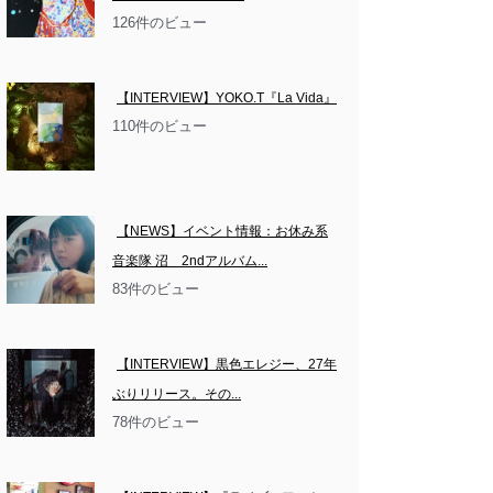
126件のビュー
【INTERVIEW】YOKO.T『La Vida』
110件のビュー
【NEWS】イベント情報：お休み系
音楽隊 沼　2ndアルバム...
83件のビュー
【INTERVIEW】黒色エレジー、27年
ぶりリリース。その...
78件のビュー