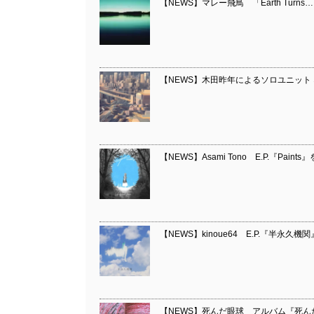
【NEWS】マレー飛鳥 「Earth Turns…
【NEWS】木田昨年によるソロユニット ネオン
【NEWS】Asami Tono E.P.『Paints』を
【NEWS】kinoue64 E.P.『半永久機関』を
【NEWS】死んだ眼球 アルバム『死んだ眼球の