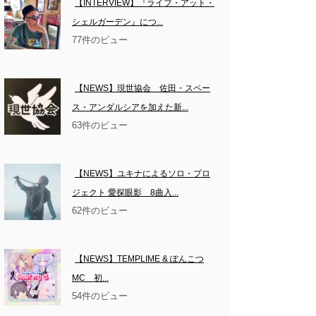
【INTERVIEW】『ライブ・アット・
シェルガーデン』につ...
77件のビュー
【NEWS】現世協会　佐田・スペー
ス・アンダルシアを加えた新...
63件のビュー
【NEWS】ユキナによるソロ・プロ
ジェクト 愛探眼影　8曲入...
62件のビュー
【NEWS】TEMPLIME & ぽんこつ
MC　初...
54件のビュー