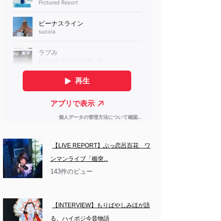
【LIVE REPORT】ぶっ恋呂百花　ワ
ンマンライブ「楯突...
143件のビュー
【INTERVIEW】もりばやしみほが語
る、ハイポジ今昔物語