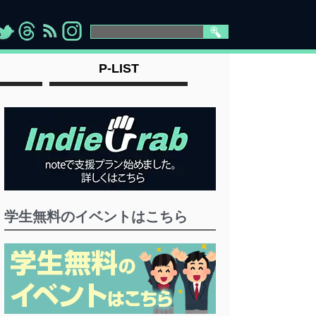
>
">
">
" >
P-LIST
学生無料のイベントはこちら