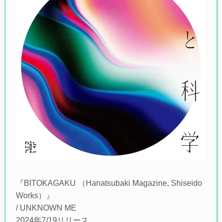
『BITOKAGAKU （Hanatsubaki Magazine, Shiseido
Works）』
/ UNKNOWN ME
2024年7/19リリース