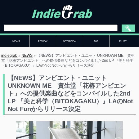
NEWS
REVIEW
INTERVIEW
DIG
P-LIST
indiegrab
»
NEWS
»
【NEWS】アンビエント・ユニット UNKNOWN ME 資生
堂「花椿アンビエント」への提供楽曲などをコンパイルした2nd LP 『美と科学
（BITOKAGAKU）』LAのNot Not Funからリリース決定
【NEWS】アンビエント・ユニット
UNKNOWN ME 資生堂「花椿アンビエン
ト」への提供楽曲などをコンパイルした2nd
LP 『美と科学（BITOKAGAKU）』LAのNot
Not Funからリリース決定