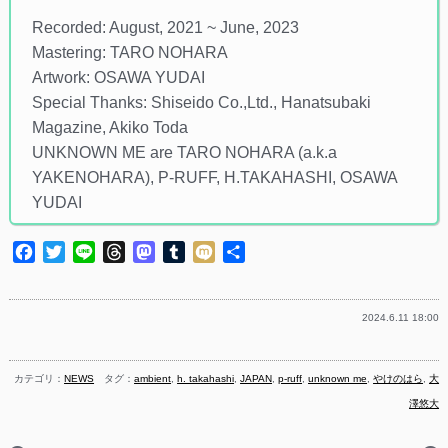
Recorded: August, 2021 ~ June, 2023
Mastering: TARO NOHARA
Artwork: OSAWA YUDAI
Special Thanks: Shiseido Co.,Ltd., Hanatsubaki
Magazine, Akiko Toda
UNKNOWN ME are TARO NOHARA (a.k.a
YAKENOHARA), P-RUFF, H.TAKAHASHI, OSAWA
YUDAI
Facebook
Twitter
Line
Threads
Mastodon
Tumblr
Mixi
共
有
2024.6.11 18:00
カテゴリ：
NEWS
タグ：
ambient
,
h. takahashi
,
JAPAN
,
p-ruff
,
unknown me
,
やけのはら
,
大
澤悠大