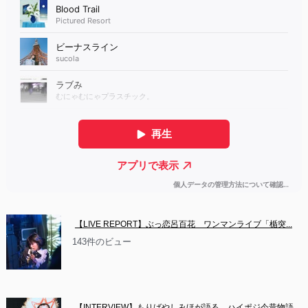
【LIVE REPORT】ぶっ恋呂百花　ワンマンライブ「楯突...
143件のビュー
【INTERVIEW】もりばやしみほが語る、ハイポジ今昔物語