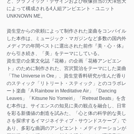
と、グラフィック・デザインおよび映像担当の大澤悠大
によって構成される4人組アンビエント・ユニット
UNKNOWN ME。
資生堂からの依頼によって制作された楽曲をコンパイル
した本作は、ミュージック・マガジンなど多数の国内外
メディアの年間ベストに選出された前作『美・心・体』
から引き続き、「美」をテーマにしている。
資生堂の企業文化誌『花椿』の企画「花椿アンビエン
ト」のために制作された、宮沢賢治をテーマにした楽曲
「The Universe in Ore」、資生堂香料研究が生んだ香り
のスティック「リトリート・スティック」とのコラボレ
ート楽曲「A Rainbow in Meditative Air」「Dancing
Leaves」「Kitsune No Yomeiri」「Retreat Beats」を含
む本作は、サイエンスの知見に美の観点を融合し、日常
を彩る新価値の創造を試みた、「心と体の科学的な美し
さを探求するイマジネイティブ・サウンドスケープ」で
あり、多彩な曲調のアンビエント・メディテーションが