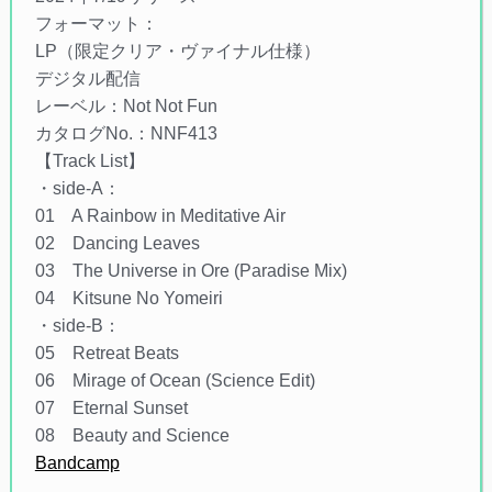
フォーマット：
LP（限定クリア・ヴァイナル仕様）
デジタル配信
レーベル：Not Not Fun
カタログNo.：NNF413
【Track List】
・side-A：
01 A Rainbow in Meditative Air
02 Dancing Leaves
03 The Universe in Ore (Paradise Mix)
04 Kitsune No Yomeiri
・side-B：
05 Retreat Beats
06 Mirage of Ocean (Science Edit)
07 Eternal Sunset
08 Beauty and Science
Bandcamp