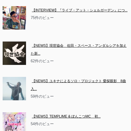
【INTERVIEW】『ライブ・アット・シェルガーデン』につ...
75件のビュー
【NEWS】現世協会　佐田・スペース・アンダルシアを加え
た新...
62件のビュー
【NEWS】ユキナによるソロ・プロジェクト 愛探眼影　8曲
入...
59件のビュー
【NEWS】TEMPLIME & ぽんこつMC　初...
54件のビュー