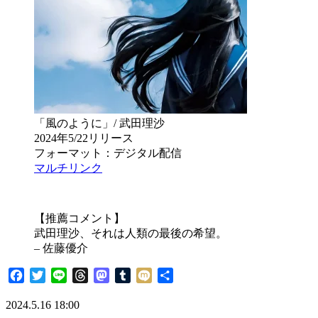
「風のように」/ 武田理沙
2024年5/22リリース
フォーマット：デジタル配信
マルチリンク
【推薦コメント】
武田理沙、それは人類の最後の希望。
– 佐藤優介
Facebook
Twitter
Line
Threads
Mastodon
Tumblr
Mixi
共
有
2024.5.16 18:00