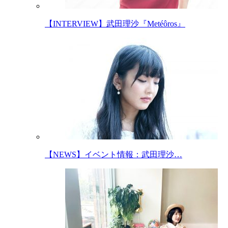
【INTERVIEW】武田理沙『Metéôros』
【NEWS】イベント情報：武田理沙…