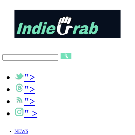
">
">
">
" >
NEWS