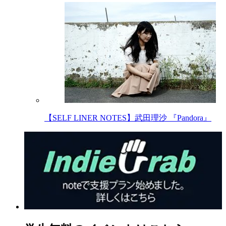
【SELF LINER NOTES】武田理沙 『Pandora』