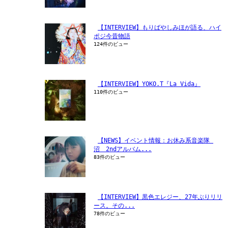
【INTERVIEW】もりばやしみほが語る、ハイ
ポジ今昔物語
124件のビュー
【INTERVIEW】YOKO.T『La Vida』
110件のビュー
【NEWS】イベント情報：お休み系音楽隊 
沼　2ndアルバム...
83件のビュー
【INTERVIEW】黒色エレジー、27年ぶりリリ
ース。その...
78件のビュー