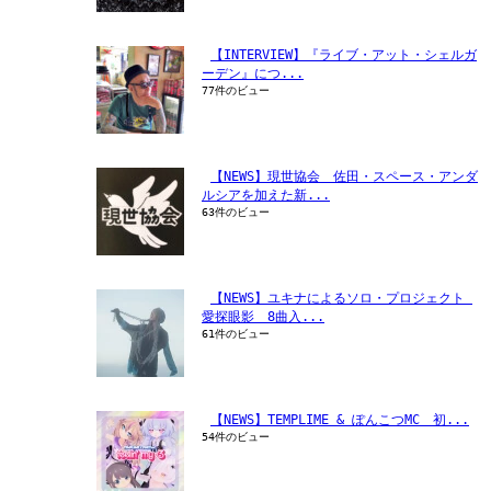
【INTERVIEW】『ライブ・アット・シェルガ
ーデン』につ...
77件のビュー
【NEWS】現世協会　佐田・スペース・アンダ
ルシアを加えた新...
63件のビュー
【NEWS】ユキナによるソロ・プロジェクト 
愛探眼影　8曲入...
61件のビュー
【NEWS】TEMPLIME & ぽんこつMC　初...
54件のビュー