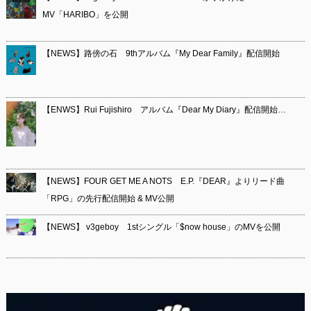
MV「HARIBO」を公開
【NEWS】路傍の石 9thアルバム『My Dear Family』配信開始
【ENWS】Rui Fujishiro アルバム『Dear My Diary』配信開始…
【NEWS】FOUR GET ME A NOTS E.P.『DEAR』よりリード曲
「RPG」の先行配信開始 & MV公開
【NEWS】 v3geboy 1stシングル「$now house」のMVを公開