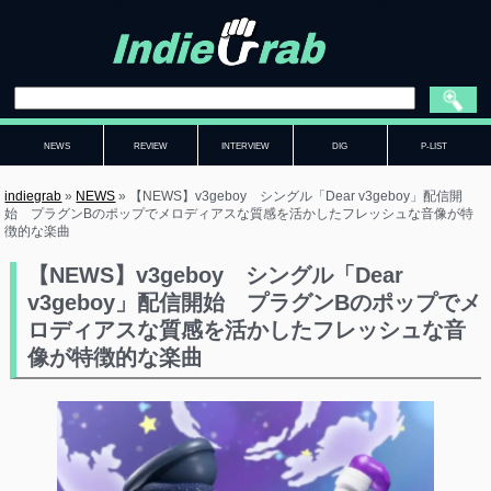
NEWS
REVIEW
INTERVIEW
DIG
P-LIST
indiegrab
»
NEWS
»
【NEWS】v3geboy シングル「Dear v3geboy」配信開
始 プラグンBのポップでメロディアスな質感を活かしたフレッシュな音像が特
徴的な楽曲
【NEWS】v3geboy シングル「Dear
v3geboy」配信開始 プラグンBのポップでメ
ロディアスな質感を活かしたフレッシュな音
像が特徴的な楽曲