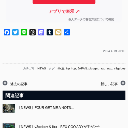
Facebook
Twitter
Line
Threads
Mastodon
Tumblr
Mixi
共
有
2024.4.19 20:00
カテゴリ：
NEWS
タグ：
filix王
,
hip hop
,
JAPAN
,
pluggnb
,
rap
,
trap
,
v3geboy
過去の記事
新しい記事
関連記事
【NEWS】FOUR GET ME A NOTS…
【NEWS】v3geboy & ibu BEX COO ADYが手がけた