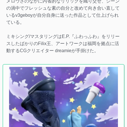
メロウさのなかに内省的なリリックを織り交ぜ、シーン
の渦中でフレッシュな素の自分と改めて向き合い直して
いるv3geboyが自分自身に送った作品として仕上げられ
ている。
ミキシング/マスタリングはE.P.『ふわっふわ』をリリー
スしたばかりのFilix王、アートワークは福岡を拠点に活
動するCGクリエイター dreamieが手掛けた。