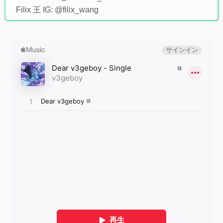
Filix 王 IG: @filix_wang