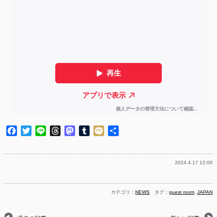
Facebook
Twitter
Line
Threads
Mastodon
Tumblr
Mixi
共
有
2024.4.17 12:00
カテゴリ：
NEWS
タグ：
guest room
,
JAPAN