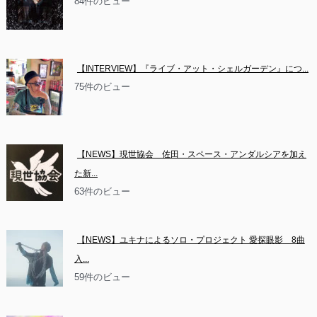
84件のビュー
【INTERVIEW】『ライブ・アット・シェルガーデン』につ...
75件のビュー
【NEWS】現世協会　佐田・スペース・アンダルシアを加え
た新...
63件のビュー
【NEWS】ユキナによるソロ・プロジェクト 愛探眼影　8曲
入...
59件のビュー