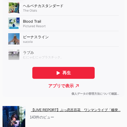
【LIVE REPORT】ぶっ恋呂百花　ワンマンライブ「楯突...
143件のビュー