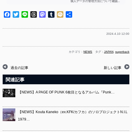
Facebook
Twitter
Line
Threads
Mastodon
Tumblr
Mixi
共
有
2024.4.10 12:00
カテゴリ：
NEWS
タグ：
JAPAN
,
superback
過去の記事
新しい記事
関連記事
【NEWS】A PAGE OF PUNK 6枚目となるアルバム『Punk…
【NEWS】Kouta Kaneko（ex.KFK/カフカ）のソロプロジェクトN.I.L
1979…