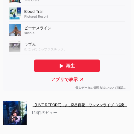
【LIVE REPORT】ぶっ恋呂百花　ワンマンライブ「楯突...
143件のビュー