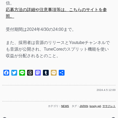
信。
応募方法の詳細や注意事項等は、こちらのサイトを参
照。
受付期間は2024年4/30の24:00まで。
また、採用者は音源のリリースとYoutubeチャンネルで
も音源が公開され、TuneCoreのスプリット機能を使い
収益が分配されるとのこと。
Facebook
Twitter
Line
Threads
Mastodon
Tumblr
Mixi
共
有
2024.4.5 12:00
カテゴリ：
NEWS
タグ：
JAPAN
,
lonely girl
,
ササクレト