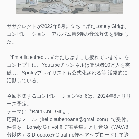
ササクレクトが2022年8月に立ち上げたLonely Girlは、
コンピレーション・アルバム第6弾の音源募集を開始し
た。
〝I’m a little tired … // わたしはすこし疲れています〟を
コンセプトに、Youtubeチャンネルは登録者10万人を突
破し、Spotifyプレイリストも公式化される等 活発的に
活動している。
今回募集するコンピレーションVol.6は、2024年6月リリ
ース予定。
テーマは〝Rain Chill Girl〟。
応募はメール（hello.subenoana@gmail.com）で受付。
件名を『Lonely Girl vol.6 デモ募集』とし音源（WAV/3
分以内）をDropboxかGigaFile便へアップロードして送