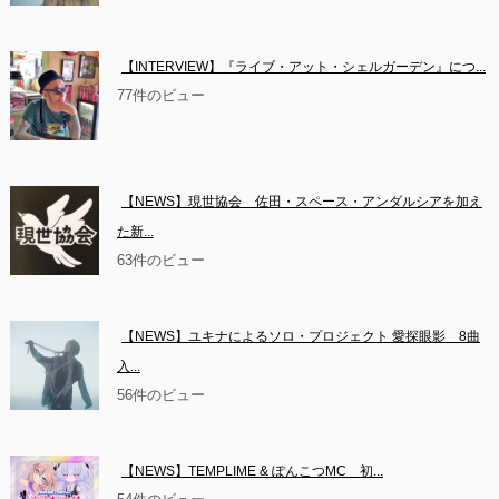
【INTERVIEW】『ライブ・アット・シェルガーデン』につ...
77件のビュー
【NEWS】現世協会　佐田・スペース・アンダルシアを加え
た新...
63件のビュー
【NEWS】ユキナによるソロ・プロジェクト 愛探眼影　8曲
入...
56件のビュー
【NEWS】TEMPLIME & ぽんこつMC　初...