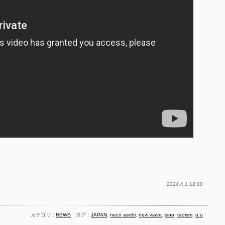
2024.4.1 12:00
カテゴリ：
NEWS
タグ：
JAPAN
,
neco asobi
,
new wave
,
sino
,
taoism
,
u.u