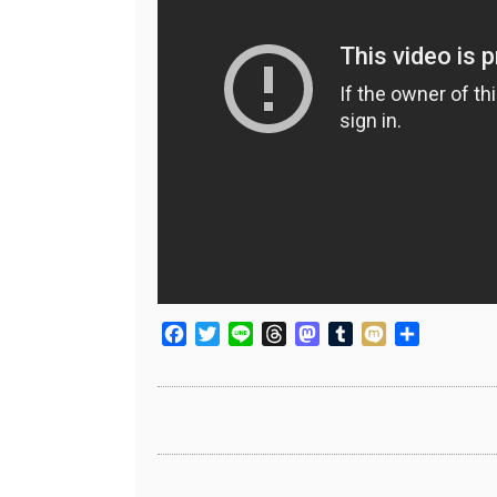
Facebook
Twitter
Line
Threads
Mastodon
Tumblr
Mixi
共
有