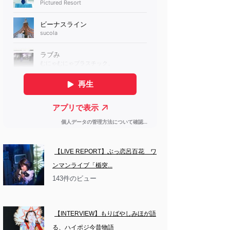
【LIVE REPORT】ぶっ恋呂百花　ワ
ンマンライブ「楯突...
143件のビュー
【INTERVIEW】もりばやしみほが語
る、ハイポジ今昔物語