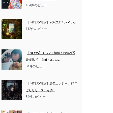
134件のビュー
【INTERVIEW】YOKO.T『La Vida』
112件のビュー
【NEWS】イベント情報：お休み系
音楽隊 沼　2ndアルバム...
84件のビュー
【INTERVIEW】黒色エレジー、27年
ぶりリリース。その...
84件のビュー