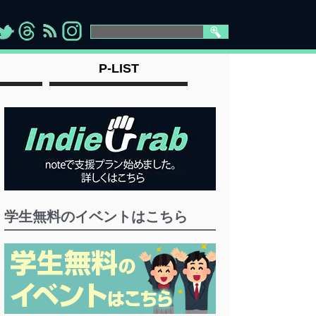
>
">
">
" >
P-LIST
学生無料のイベントはこちら