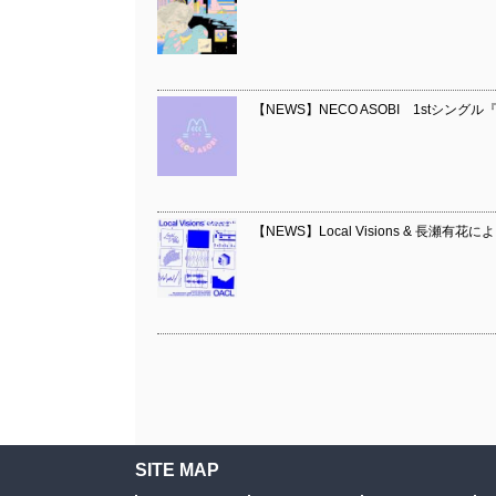
【NEWS】NECO ASOBI 1stシングル
【NEWS】Local Visions & 長瀬
SITE MAP