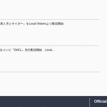
『君と月とサイダー』をLocal Visionsより配信開始
有花によるコンピ『OACL』先行配信開始 Local…
Officia