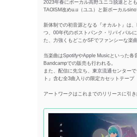
2023年春にボーカル高野ユニコ脱退と
TAOISM改めu.u（ユユ）と新ボーカルsi
新体制での初音源となる『オカルト』は、NE
つ、00年代のポストパンク・リバイバル
た、力強くもどこかSFでファンシーな楽
当楽曲はSpotifyやApple Music
Bandcampでの販売も行われる。
また、配信に先立ち、東京流通センターで 4
ト』含む全3曲入りの限定カセットテープ『
アートワークはこれまでのリリースに引き続