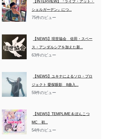
【INTERVIEW】『ライブ・アット・
シェルガーデン』につ...
75件のビュー
【NEWS】現世協会　佐田・スペー
ス・アンダルシアを加えた新...
63件のビュー
【NEWS】ユキナによるソロ・プロ
ジェクト 愛探眼影　8曲入...
59件のビュー
【NEWS】TEMPLIME & ぽんこつ
MC　初...
54件のビュー