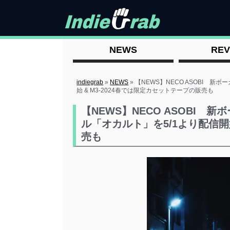
NEWS
REV
indiegrab
»
NEWS
»
【NEWS】NECO ASOBI 新
始 & M3-2024春では限定カセットテープの販売も
【NEWS】NECO ASOBI 
ル「オカルト」を5/1より配信開始
売も