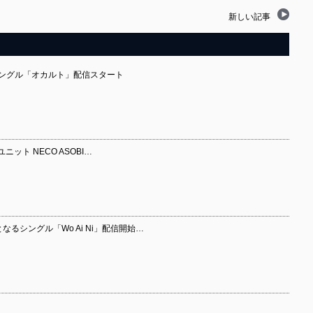
新しい記事
のシングル「オカルト」配信スタート
ット NECO ASOBI…
となるシングル「Wo Ai Ni」配信開始…