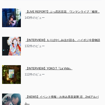
【LIVE REPORT】ぶっ恋呂百花　ワンマンライブ「楯突...
143件のビュー
【INTERVIEW】もりばやしみほが語る、ハイポジ今昔物語
132件のビュー
【INTERVIEW】YOKO.T『La Vida』
112件のビュー
【NEWS】イベント情報：お休み系音楽隊 沼　2ndアルバ
ム...