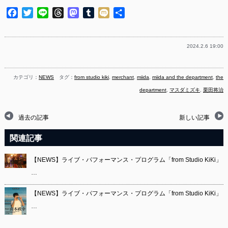
Facebook
Twitter
Line
Threads
Mastodon
Tumblr
Mixi
共
有
2024.2.6 19:00
カテゴリ：
NEWS
タグ：
from studio kiki
,
merchant
,
miida
,
miida and the department
,
the
department
,
マスダミズキ
,
栗田将治
過去の記事
新しい記事
関連記事
【NEWS】ライブ・パフォーマンス・プログラム「from Studio KiKi」
…
【NEWS】ライブ・パフォーマンス・プログラム「from Studio KiKi」
…